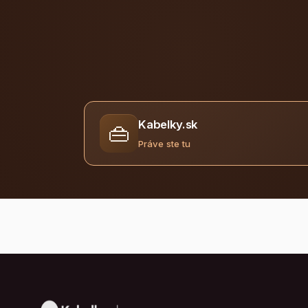
Kabelky.sk
👜
Práve ste tu