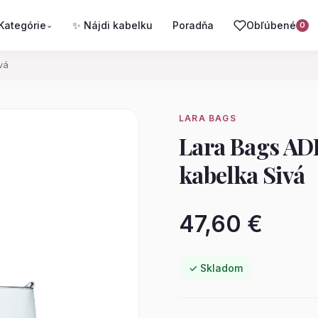
Kategórie
✨ Nájdi kabelku
Poradňa
Obľúbené
⌄
0
vá
LARA BAGS
Lara Bags AD
kabelka Sivá
47,60 €
✓ Skladom