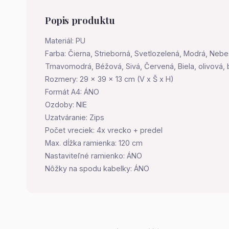
Popis produktu
Materiál: PU
Farba: Čierna, Strieborná, Svetlozelená, Modrá, Neb
Tmavomodrá, Béžová, Sivá, Červená, Biela, olivová
Rozmery: 29 x 39 x 13 cm (V x Š x H)
Formát A4: ÁNO
Ozdoby: NIE
Uzatváranie: Zips
Počet vreciek: 4x vrecko + predel
Max. dĺžka ramienka: 120 cm
Nastaviteľné ramienko: ÁNO
Nôžky na spodu kabelky: ÁNO