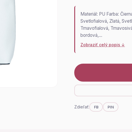
Materiál: PU Farba: Čier
Svetlofialová, Zlatá, Sv
Tmavofialová, Tmavosivá,
bordová,…
Zobraziť celý popis ↓
Zdieľať:
FB
PIN