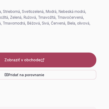
na, Strieborná, Svetlozelená, Modrá, Nebeská modrá,
etložltá, Zelená, Ružová, Tmavožltá, Tmavočervená,
 Tmavomodrá, Béžová, Sivá, Červená, Biela, olivová,
Zobraziť v obchode
Pridať na porovnanie