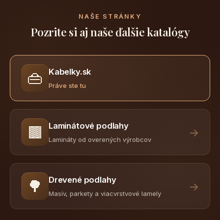
NAŠE STRÁNKY
Pozrite si aj naše ďalšie katalógy
Kabelky.sk
👜
Práve ste tu
Laminátové podlahy
🟫
→
Lamináty od overených výrobcov
Drevené podlahy
🌳
→
Masív, parkety a viacvrstvové lamely