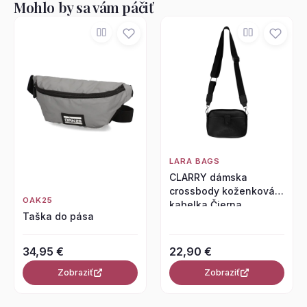
Mohlo by sa vám páčiť
LARA BAGS
CLARRY dámska
crossbody koženková
OAK25
kabelka Čierna
Taška do pása
34,95 €
22,90 €
Zobraziť
Zobraziť