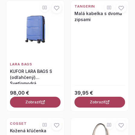
TANGERIN
Malá kabelka s dvoma
zipsami
LARA BAGS
KUFOR LARA BAGS S
(odľahčený)
Svetlomodrá
98,00 €
39,95 €
Zobraziť
Zobraziť
COSSET
Kožená kľúčenka