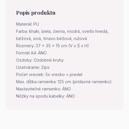
Popis produktu
Materiál: PU
Farba: khaki, biela, čierna, modrá, svetlo hnedá,
béžová, sivá, tmavo béžová, ružová
Rozmery: 37 x 35 x 15 cm (V x Š x H)
Formát A4: ÁNO
Ozdoby: Ozdobné kruhy
Uzatváranie: Zips
Počet vreciek: 5x vrecko + predel
Max. dĺžka ramienka: 125 cm (prídavné ramienko)
Nastaviteľné ramienko: ÁNO
Nôžky na spodu kabelky: ÁNO