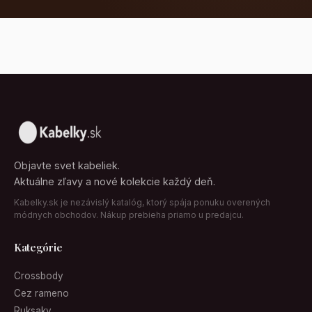
Objavte svet kabeliek.
Aktuálne zľavy a nové kolekcie každý deň.
Kabelky.sk je nezávislý katalóg, ktorý spája ponuku overených
módnych obchodov. Nákup prebieha priamo u predajcu.
Kategórie
Crossbody
Cez rameno
Ruksaky