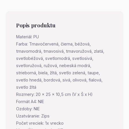
Popis produktu
Materiál: PU
Farba: Tmavočervená, čierna, béžová,
tmavomodrá, tmavosivá, tmavoružová, zlatá,
svetlobéžová, svetlomodrá, svetlosivá,
svetloružová, ružová, nebeská modrá,
strieborná, biela, žltá, svetlo zelená, taupe,
svetlo hnedá, bordová, sivá, olivová, fialová,
svetlo žltá
Rozmery: 20 x 25 x 10,5 cm (V x Š x H)
Formát A4: NIE
Ozdoby: NIE
Uzatváranie: Zips
Počet vreciek: 1x vrecko