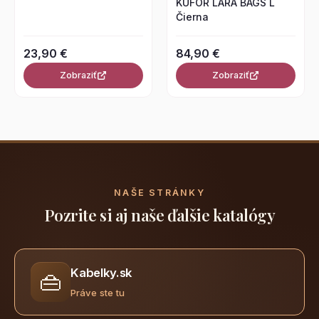
KUFOR LARA BAGS L
Čierna
23,90 €
84,90 €
Zobraziť
Zobraziť
NAŠE STRÁNKY
Pozrite si aj naše ďalšie katalógy
Kabelky.sk
👜
Práve ste tu