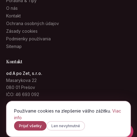
Poradňa & Tipy
O nás
Kontakt
Ochrana osobných údajov
Zásady cookies
Podmienky používania
Sitemap
Kontakt
od A po Zet, s.r.o.
Masarykova 22
080 01 Prešov
IČO: 46 693 092
info@kabelky.sk
Používame cookies na zlepšenie vášho zážitku.
Viac
info
Prijať všetky
Len nevyhnutné
© 2026 Kabelky.sk · od A po Zet, s.r.o. · Všetky práva vyhradené