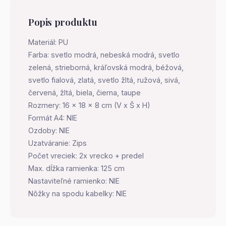
Popis produktu
Materiál: PU
Farba: svetlo modrá, nebeská modrá, svetlo
zelená, strieborná, kráľovská modrá, béžová,
svetlo fialová, zlatá, svetlo žltá, ružová, sivá,
červená, žltá, biela, čierna, taupe
Rozmery: 16 x 18 x 8 cm (V x Š x H)
Formát A4: NIE
Ozdoby: NIE
Uzatváranie: Zips
Počet vreciek: 2x vrecko + predel
Max. dĺžka ramienka: 125 cm
Nastaviteľné ramienko: NIE
Nôžky na spodu kabelky: NIE