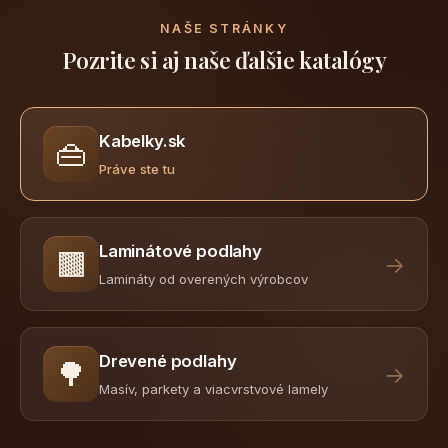
NAŠE STRÁNKY
Pozrite si aj naše ďalšie katalógy
Kabelky.sk
👜
Práve ste tu
Laminátové podlahy
🟫
→
Lamináty od overených výrobcov
Drevené podlahy
🌳
→
Masív, parkety a viacvrstvové lamely