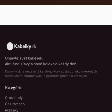
Objavte svet kabeliek.
Aktuálne zľavy a nové kolekcie každý deň.
Kabelky.sk je nezávislý katalóg, ktorý spája ponuku overených
módnych obchodov. Nákup prebieha priamo u predajcu.
Kategórie
Crossbody
Cez rameno
Ruksaky