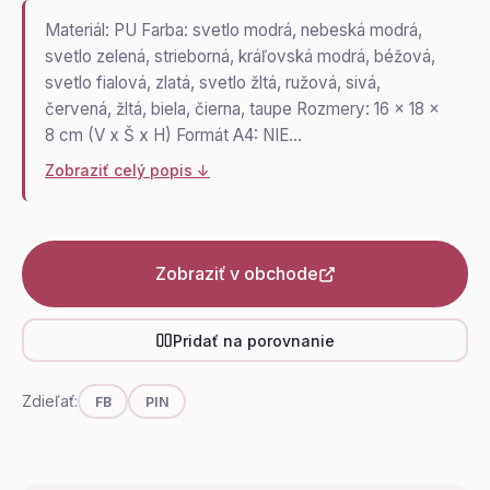
Materiál: PU Farba: svetlo modrá, nebeská modrá,
svetlo zelená, strieborná, kráľovská modrá, béžová,
svetlo fialová, zlatá, svetlo žltá, ružová, sivá,
červená, žltá, biela, čierna, taupe Rozmery: 16 x 18 x
8 cm (V x Š x H) Formát A4: NIE…
Zobraziť celý popis ↓
Zobraziť v obchode
Pridať na porovnanie
Zdieľať:
FB
PIN