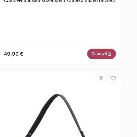
CARMEN dámska koženková kabelka tmavo béžová
49,90 €
Zobraziť