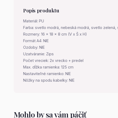
Popis produktu
Materiál: PU
Farba: svetlo modrá, nebeská modrá, svetlo zelená, str
Rozmery: 16 x 18 x 8 cm (V x Š x H)
Formát A4: NIE
Ozdoby: NIE
Uzatváranie: Zips
Počet vreciek: 2x vrecko + predel
Max. dĺžka ramienka: 125 cm
Nastaviteľné ramienko: NIE
Nôžky na spodu kabelky: NIE
Mohlo by sa vám páčiť