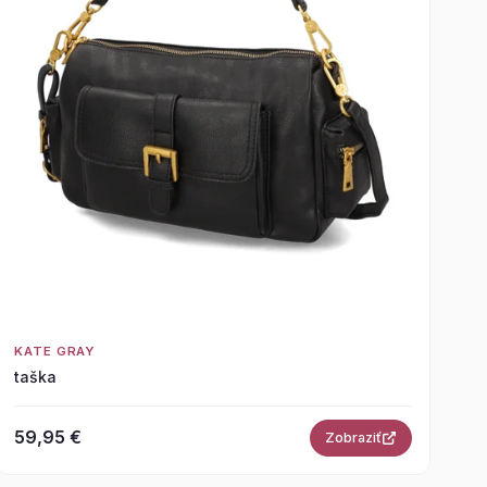
KATE GRAY
taška
59,95 €
Zobraziť