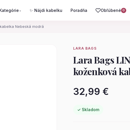
Kategórie
✨ Nájdi kabelku
Poradňa
Obľúbené
⌄
0
 kabelka Nebeská modrá
LARA BAGS
Lara Bags LI
koženková ka
32,99 €
✓ Skladom