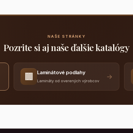
NAŠE STRÁNKY
Pozrite si aj naše ďalšie katalógy
Laminátové podlahy
🟫
→
Lamináty od overených výrobcov