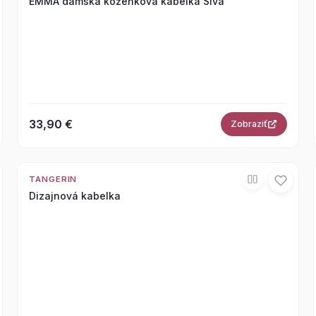
EMMA dámska koženková kabelka Sivá
33,90 €
Zobraziť
TANGERIN
Dizajnová kabelka