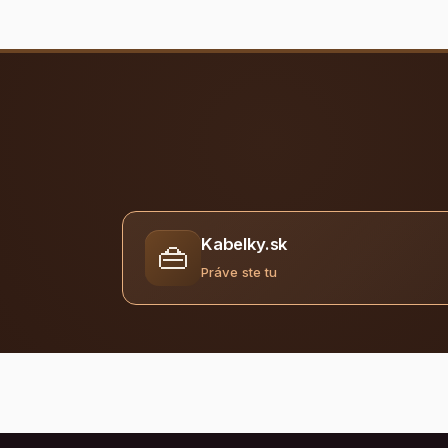
Kabelky.sk
👜
Práve ste tu