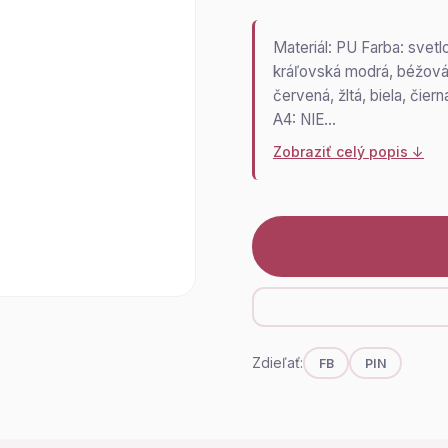
Materiál: PU Farba: svetl
kráľovská modrá, béžová, s
červená, žltá, biela, čie
A4: NIE…
Zobraziť celý popis ↓
Zdieľať:
FB
PIN