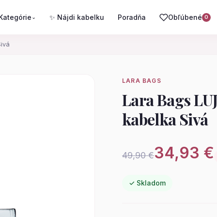
Kategórie
✨ Nájdi kabelku
Poradňa
Obľúbené
⌄
0
ivá
LARA BAGS
Lara Bags LU
kabelka Sivá
34,93 €
49,90 €
✓ Skladom