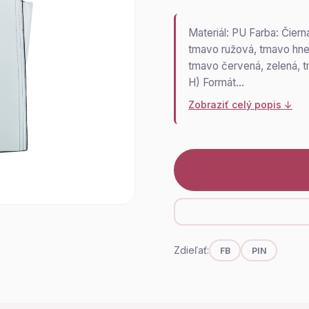
Materiál: PU Farba: Čier
tmavo ružová, tmavo hned
tmavo červená, zelená, t
H) Formát…
Zobraziť celý popis ↓
Zdieľať:
FB
PIN