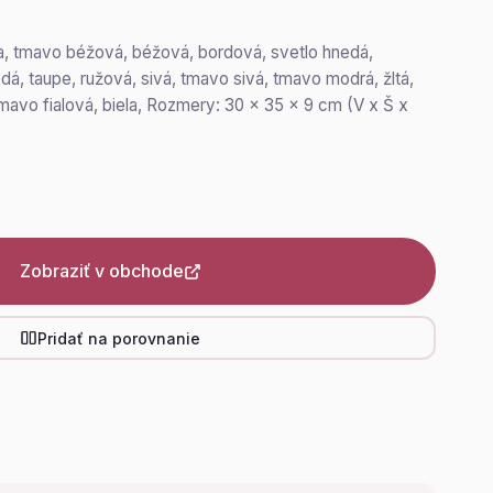
na, tmavo béžová, béžová, bordová, svetlo hnedá,
á, taupe, ružová, sivá, tmavo sivá, tmavo modrá, žltá,
mavo fialová, biela, Rozmery: 30 x 35 x 9 cm (V x Š x
Zobraziť v obchode
Pridať na porovnanie