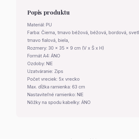
Popis produktu
Materiál: PU
Farba: Čierna, tmavo béžová, béžová, bordová, svetl
tmavo fialová, biela,
Rozmery: 30 x 35 x 9 cm (V x Š x H)
Formát A4: ÁNO
Ozdoby: NIE
Uzatváranie: Zips
Počet vreciek: 5x vrecko
Max. dĺžka ramienka: 63 cm
Nastaviteľné ramienko: NIE
Nôžky na spodu kabelky: ÁNO