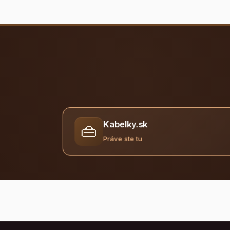
Kabelky.sk
👜
Práve ste tu