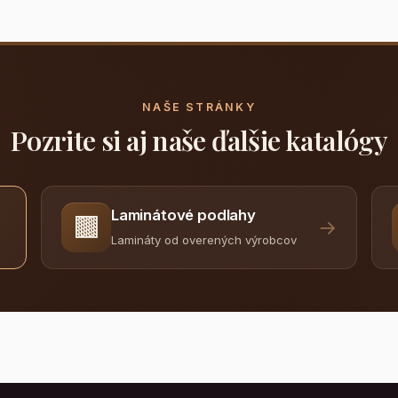
NAŠE STRÁNKY
Pozrite si aj naše ďalšie katalógy
Laminátové podlahy
🟫
→
Lamináty od overených výrobcov