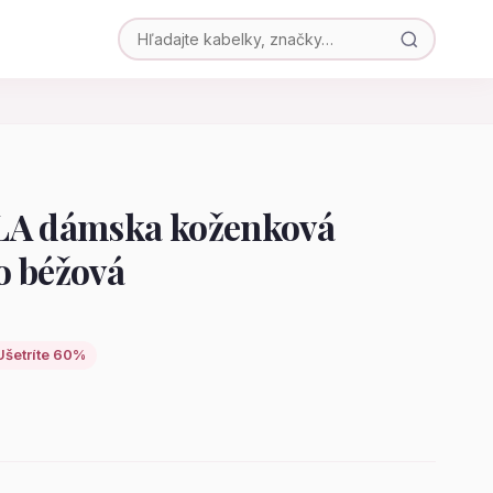
LA dámska koženková
o béžová
Ušetríte 60%