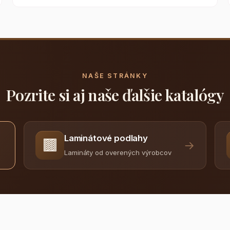
NAŠE STRÁNKY
Pozrite si aj naše ďalšie katalógy
Laminátové podlahy
🟫
→
Lamináty od overených výrobcov