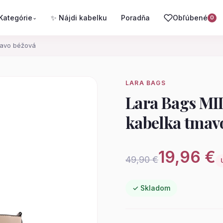
Kategórie
✨ Nájdi kabelku
Poradňa
Obľúbené
⌄
0
mavo béžová
LARA BAGS
Lara Bags MI
kabelka tmav
19,96 €
49,90 €
✓ Skladom