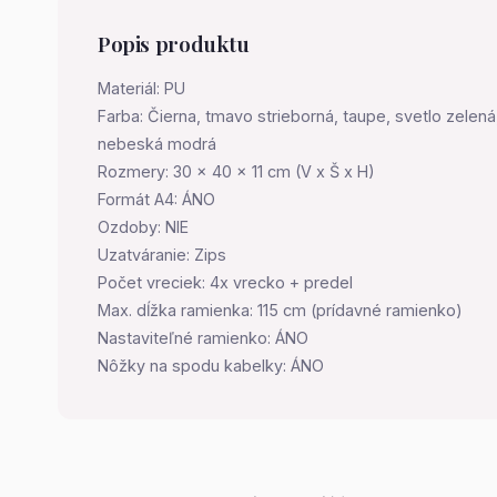
Popis produktu
Materiál: PU
Farba: Čierna, tmavo strieborná, taupe, svetlo zele
nebeská modrá
Rozmery: 30 x 40 x 11 cm (V x Š x H)
Formát A4: ÁNO
Ozdoby: NIE
Uzatváranie: Zips
Počet vreciek: 4x vrecko + predel
Max. dĺžka ramienka: 115 cm (prídavné ramienko)
Nastaviteľné ramienko: ÁNO
Nôžky na spodu kabelky: ÁNO