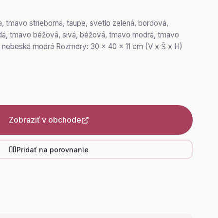
a, tmavo strieborná, taupe, svetlo zelená, bordová,
dá, tmavo béžová, sivá, béžová, tmavo modrá, tmavo
a, nebeská modrá Rozmery: 30 x 40 x 11 cm (V x Š x H)
Zobraziť v obchode
Pridať na porovnanie