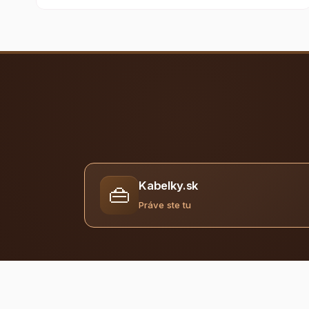
Kabelky.sk
👜
Práve ste tu