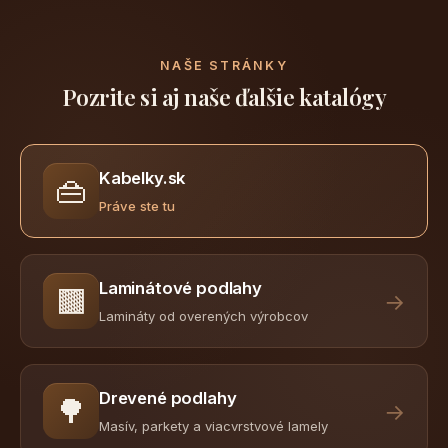
NAŠE STRÁNKY
Pozrite si aj naše ďalšie katalógy
Kabelky.sk
👜
Práve ste tu
Laminátové podlahy
🟫
→
Lamináty od overených výrobcov
Drevené podlahy
🌳
→
Masív, parkety a viacvrstvové lamely