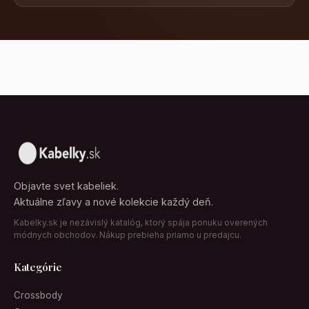
Objavte svet kabeliek.
Aktuálne zľavy a nové kolekcie každý deň.
Kabelky.sk je nezávislý katalóg, ktorý spája ponuku overených
módnych obchodov. Nákup prebieha priamo u predajcu.
Kategórie
Crossbody