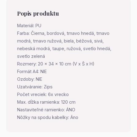
Popis produktu
Materiál: PU
Farba: Čierna, bordová, tmavo hnedá, tmavo
modrá, tmavo ružová, biela, béžová, sivá,
nebeská modrá, taupe, ružová, svetlo hnedá,
svetlo zelená
Rozmery: 20 x 34 x 10 cm (V x Š x H)
Formát A4: NIE
Ozdoby: NIE
Uzatváranie: Zips
Počet vreciek: 6x vrecko
Max. dĺžka ramienka: 120 cm
Nastaviteľné ramienko: ÁNO
Nôžky na spodu kabelky: Áno