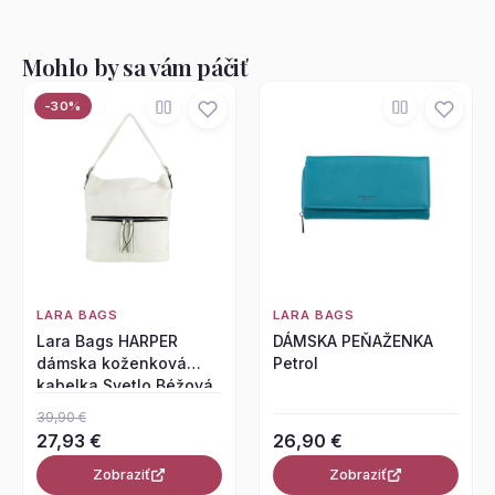
Mohlo by sa vám páčiť
-30%
LARA BAGS
LARA BAGS
Lara Bags HARPER
DÁMSKA PEŇAŽENKA
dámska koženková
Petrol
kabelka Svetlo Béžová
39,90 €
27,93 €
26,90 €
Zobraziť
Zobraziť