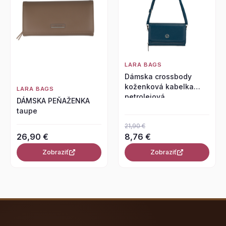
LARA BAGS
Dámska crossbody
koženková kabelka
LARA BAGS
petrolejová
DÁMSKA PEŇAŽENKA
taupe
21,90 €
26,90 €
8,76 €
Zobraziť
Zobraziť