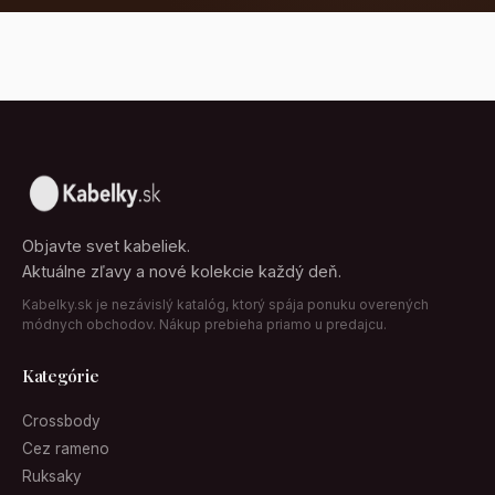
Objavte svet kabeliek.
Aktuálne zľavy a nové kolekcie každý deň.
Kabelky.sk je nezávislý katalóg, ktorý spája ponuku overených
módnych obchodov. Nákup prebieha priamo u predajcu.
Kategórie
Crossbody
Cez rameno
Ruksaky