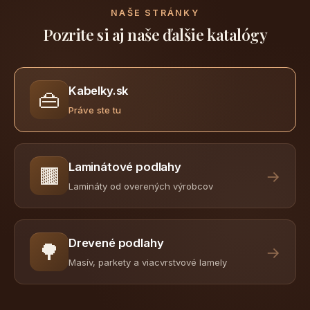
NAŠE STRÁNKY
Pozrite si aj naše ďalšie katalógy
Kabelky.sk
👜
Práve ste tu
Laminátové podlahy
🟫
→
Lamináty od overených výrobcov
Drevené podlahy
🌳
→
Masív, parkety a viacvrstvové lamely