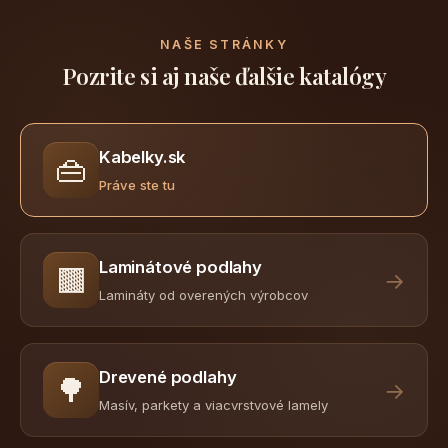
NAŠE STRÁNKY
Pozrite si aj naše ďalšie katalógy
Kabelky.sk
👜
Práve ste tu
Laminátové podlahy
🟫
→
Lamináty od overených výrobcov
Drevené podlahy
🌳
→
Masív, parkety a viacvrstvové lamely