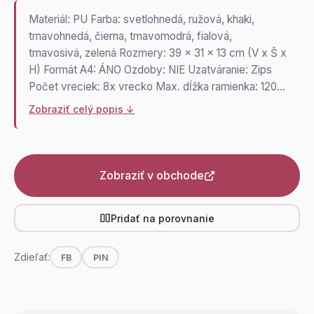
Materiál: PU Farba: svetlohnedá, ružová, khaki,
tmavohnedá, čierna, tmavomodrá, fialová,
tmavosivá, zelená Rozmery: 39 x 31 x 13 cm (V x Š x
H) Formát A4: ÁNO Ozdoby: NIE Uzatváranie: Zips
Počet vreciek: 8x vrecko Max. dĺžka ramienka: 120…
Zobraziť celý popis ↓
Zobraziť v obchode
Pridať na porovnanie
Zdieľať:
FB
PIN