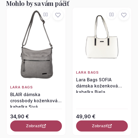
Mohlo by sa vám páčiť
LARA BAGS
Lara Bags SOFIA
dámska koženková
LARA BAGS
kabelka Biela
BLAIR dámska
crossbody koženková
kabelka Sivá
34,90 €
49,90 €
Zobraziť
Zobraziť