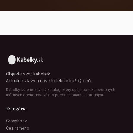
Objavte svet kabeliek.
Aktuálne zľavy a nové kolekcie každý deň.
Kabelky.sk je nezávislý katalóg, ktorý spája ponuku overených
módnych obchodov. Nákup prebieha priamo u predajcu.
Kategórie
Crossbody
Cez rameno