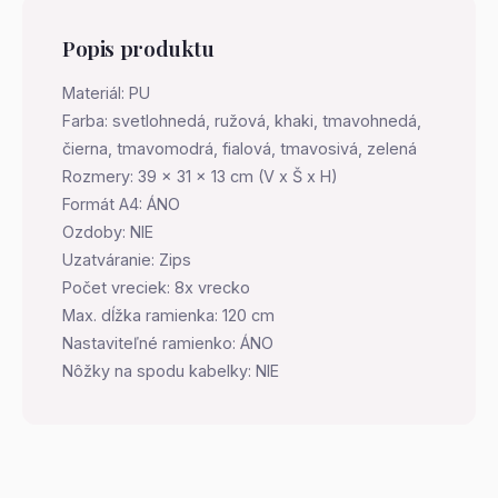
Popis produktu
Materiál: PU
Farba: svetlohnedá, ružová, khaki, tmavohnedá,
čierna, tmavomodrá, fialová, tmavosivá, zelená
Rozmery: 39 x 31 x 13 cm (V x Š x H)
Formát A4: ÁNO
Ozdoby: NIE
Uzatváranie: Zips
Počet vreciek: 8x vrecko
Max. dĺžka ramienka: 120 cm
Nastaviteľné ramienko: ÁNO
Nôžky na spodu kabelky: NIE