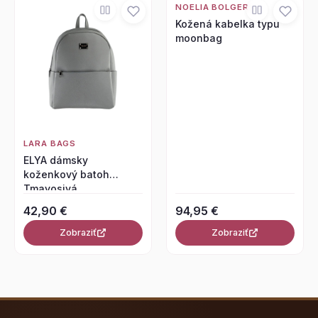
NOELIA BOLGER
Kožená kabelka typu
moonbag
LARA BAGS
ELYA dámsky
koženkový batoh
Tmavosivá
42,90 €
94,95 €
Zobraziť
Zobraziť