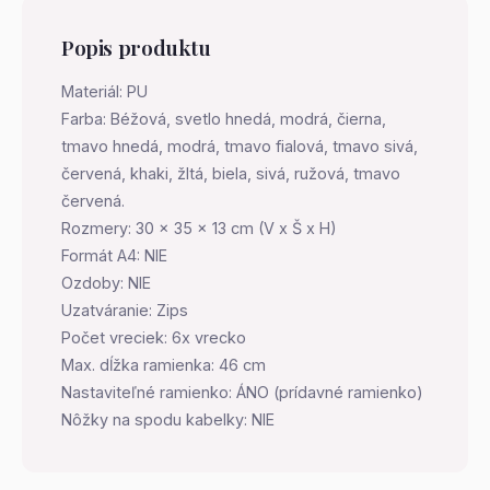
Popis produktu
Materiál: PU
Farba: Béžová, svetlo hnedá, modrá, čierna,
tmavo hnedá, modrá, tmavo fialová, tmavo sivá,
červená, khaki, žltá, biela, sivá, ružová, tmavo
červená.
Rozmery: 30 x 35 x 13 cm (V x Š x H)
Formát A4: NIE
Ozdoby: NIE
Uzatváranie: Zips
Počet vreciek: 6x vrecko
Max. dĺžka ramienka: 46 cm
Nastaviteľné ramienko: ÁNO (prídavné ramienko)
Nôžky na spodu kabelky: NIE