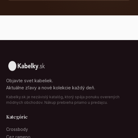
Objavte svet kabeliek.
Aktuálne zľavy a nové kolekcie každý deň.
Kabelky.sk je nezávislý katalóg, ktorý spája ponuku overených
módnych obchodov. Nákup prebieha priamo u predajcu.
Kategórie
Crossbody
Cez rameno