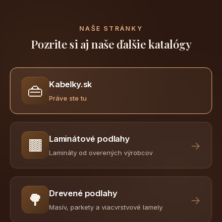
NAŠE STRÁNKY
Pozrite si aj naše ďalšie katalógy
Kabelky.sk
👜
Práve ste tu
Laminátové podlahy
🟫
→
Lamináty od overených výrobcov
Drevené podlahy
🌳
→
Masív, parkety a viacvrstvové lamely