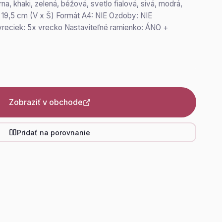
erna, khaki, zelená, béžová, svetlo fialová, sivá, modrá,
 19,5 cm (V x Š) Formát A4: NIE Ozdoby: NIE
vreciek: 5x vrecko Nastaviteľné ramienko: ÁNO +
Zobraziť v obchode
Pridať na porovnanie