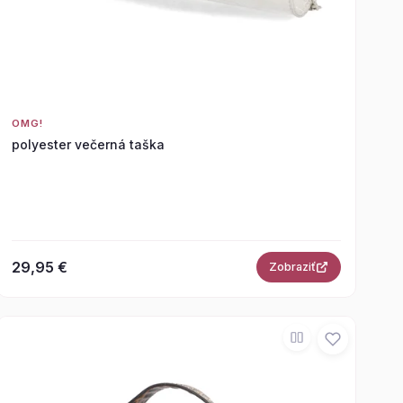
OMG!
polyester večerná taška
29,95 €
Zobraziť