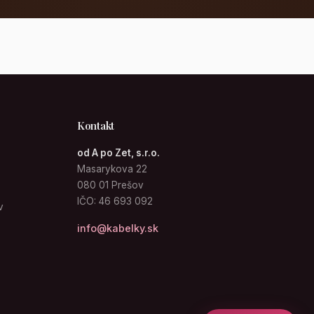
Kontakt
od A po Zet, s.r.o.
Masarykova 22
080 01 Prešov
IČO: 46 693 092
v
info@kabelky.sk