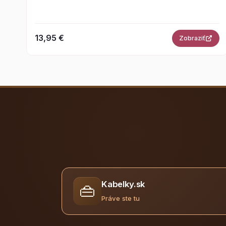
13,95 €
Zobraziť
Kabelky.sk
👜
Práve ste tu