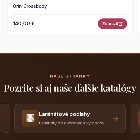
Orin_Crossbody
140,00 €
Zobraziť
NAŠE STRÁNKY
Pozrite si aj naše ďalšie katalógy
Laminátové podlahy
🟫
→
Lamináty od overených výrobcov