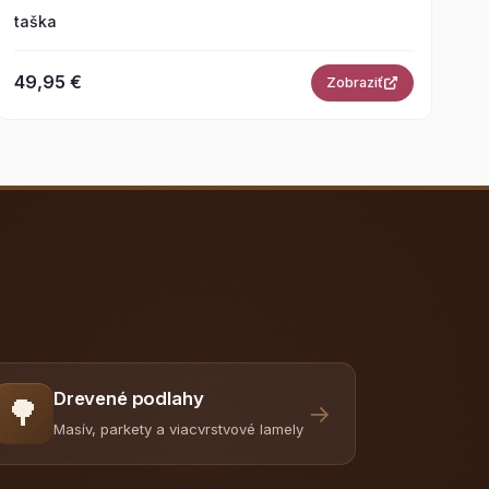
taška
49,95 €
Zobraziť
Drevené podlahy
🌳
→
Masív, parkety a viacvrstvové lamely