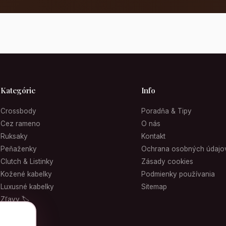
Kategórie
Info
Crossbody
Poradňa & Tipy
Cez rameno
O nás
Ruksaky
Kontakt
Peňaženky
Ochrana osobných údajo
Clutch & Listinky
Zásady cookies
Kožené kabelky
Podmienky používania
Luxusné kabelky
Sitemap
Zľavy 🏷