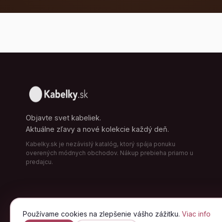
Objavte svet kabeliek.
Aktuálne zľavy a nové kolekcie každý deň.
Kabelky.sk je nezávislý katalóg, ktorý spája ponuku
overených módnych obchodov. Nákup prebieha priamo u
predajcu.
Používame cookies na zlepšenie vášho zážitku.
Viac info