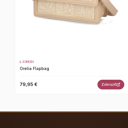
L.CREDI
Orelia Flapbag
79,95 €
Zobraziť