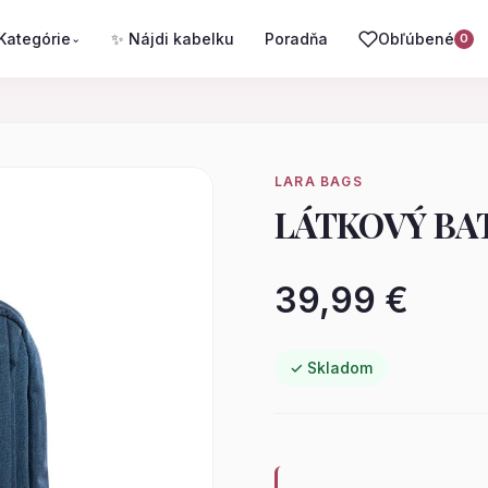
Kategórie
✨ Nájdi kabelku
Poradňa
Obľúbené
⌄
0
LARA BAGS
LÁTKOVÝ BA
39,99 €
✓ Skladom