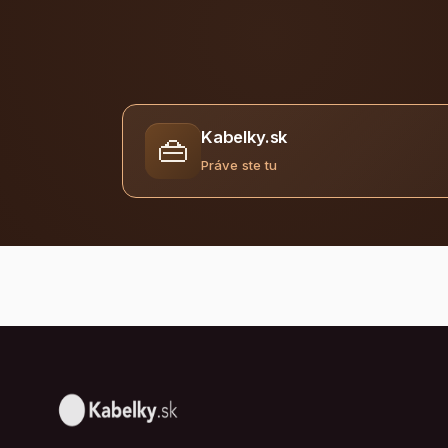
Kabelky.sk
👜
Práve ste tu