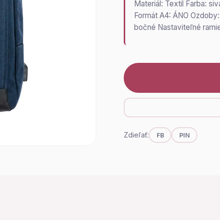
Materiál: Textil Farba: s
Formát A4: ÁNO Ozdoby: N
bočné Nastaviteľné rami
Zdieľať:
FB
PIN