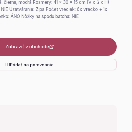
ivá, čierna, modrá Rozmery: 41 x 30 x 15 cm (V x Š x H)
IE Uzatváranie: Zips Počet vreciek: 6x vrecko + 1x
enko: ÁNO Nôžky na spodu batoha: NIE
Zobraziť v obchode
Pridať na porovnanie