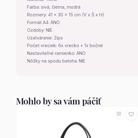
Farba: sivá, čierna, modrá
Rozmery: 41 x 30 x 15 cm (V x Š x H)
Formát A4: ÁNO
Ozdoby: NIE
Uzatváranie: Zips
Počet vreciek: 6x vrecko + 1x bočné
Nastaviteľné ramienko: ÁNO
Nôžky na spodu batoha: NIE
Mohlo by sa vám páčiť