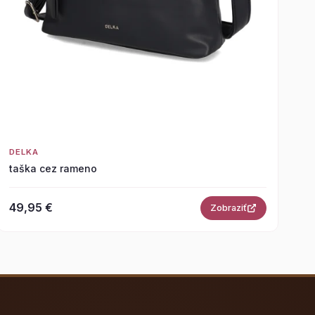
DELKA
taška cez rameno
49,95 €
Zobraziť