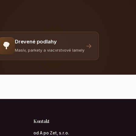
Drevené podlahy
🌳
→
Masív, parkety a viacvrstvové lamely
Kontakt
od A po Zet, s.r.o.