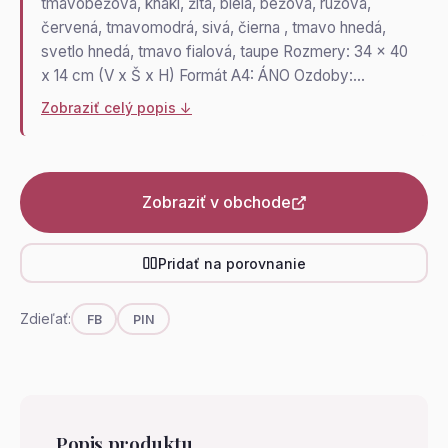
tmavobéžová, khaki, žltá, biela, béžová, ružová,
červená, tmavomodrá, sivá, čierna , tmavo hnedá,
svetlo hnedá, tmavo fialová, taupe Rozmery: 34 x 40
x 14 cm (V x Š x H) Formát A4: ÁNO Ozdoby:…
Zobraziť celý popis ↓
Zobraziť v obchode
Pridať na porovnanie
Zdieľať:
FB
PIN
Popis produktu