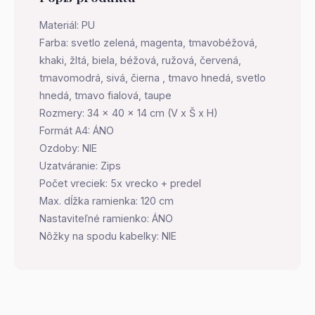
Materiál: PU
Farba: svetlo zelená, magenta, tmavobéžová,
khaki, žltá, biela, béžová, ružová, červená,
tmavomodrá, sivá, čierna , tmavo hnedá, svetlo
hnedá, tmavo fialová, taupe
Rozmery: 34 x 40 x 14 cm (V x Š x H)
Formát A4: ÁNO
Ozdoby: NIE
Uzatváranie: Zips
Počet vreciek: 5x vrecko + predel
Max. dĺžka ramienka: 120 cm
Nastaviteľné ramienko: ÁNO
Nôžky na spodu kabelky: NIE