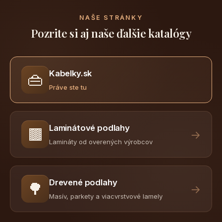
NAŠE STRÁNKY
Pozrite si aj naše ďalšie katalógy
Kabelky.sk
👜
Práve ste tu
Laminátové podlahy
🟫
→
Lamináty od overených výrobcov
Drevené podlahy
🌳
→
Masív, parkety a viacvrstvové lamely