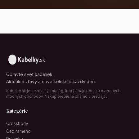
Objavte svet kabeliek.
Aktuálne zľavy a nové kolekcie každý deň.
Kabelky.sk je nezávislý katalóg, ktorý spája ponuku overených
módnych obchodov. Nákup prebieha priamo u predajcu.
Kategórie
Crossbody
Cez rameno