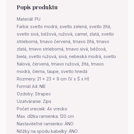
Popis produktu
Materiál: PU
Farba: svetlo modrá, svetlo zelená, svetlo žltá,
svetlo sivá, béžová, ružová, camel, zlatá, svetlo
strieborná, tmavo červená, tmavo žltá, tmavo
zlatá, tmavo strieborná, tmavo sivá, béžová,
biela, svetlo ružová, sivá, nebeská modrá, svetlo
fialová, červená, tmavo ružová, žltá, tmavo
modrá, čierna, taupe, svetlo hnedá
Rozmery: 21 x 23 x 9 cm (V x Š x H)
Formát A4: NIE
Ozdoby: Strapec
Uzatváranie: Zips
Počet vreciek: 4x vrecko
Max. dĺžka ramienka: 120 cm
Nastaviteľné ramienko: ÁNO
Nôžky na spodu kabelky: ÁNO