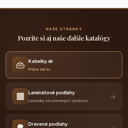
NAŠE STRÁNKY
Pozrite si aj naše ďalšie katalógy
Kabelky.sk
👜
Práve ste tu
Laminátové podlahy
🟫
→
Lamináty od overených výrobcov
Drevené podlahy
🌳
→