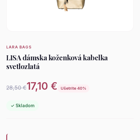
LARA BAGS
LISA dámska koženková kabelka
svetlozlatá
17,10 €
28,50 €
Ušetríte 40%
✓ Skladom