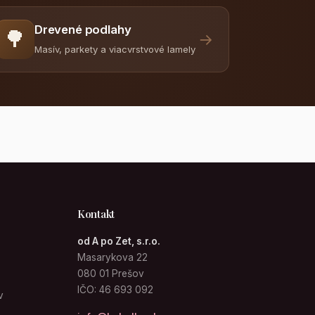
Drevené podlahy
🌳
→
Masív, parkety a viacvrstvové lamely
Kontakt
od A po Zet, s.r.o.
Masarykova 22
080 01 Prešov
IČO: 46 693 092
v