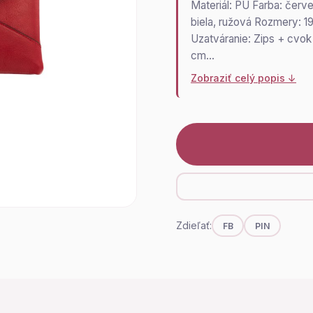
Materiál: PU Farba: červen
biela, ružová Rozmery: 1
Uzatváranie: Zips + cvok
cm…
Zobraziť celý popis ↓
Zdieľať:
FB
PIN