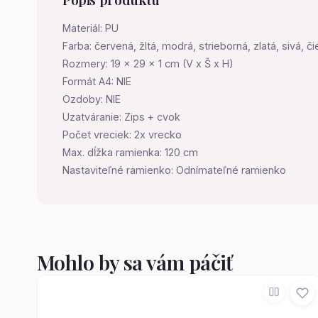
Materiál: PU
Farba: červená, žltá, modrá, strieborná, zlatá, sivá, č
Rozmery: 19 x 29 x 1 cm (V x Š x H)
Formát A4: NIE
Ozdoby: NIE
Uzatváranie: Zips + cvok
Počet vreciek: 2x vrecko
Max. dĺžka ramienka: 120 cm
Nastaviteľné ramienko: Odnímateľné ramienko
Mohlo by sa vám páčiť