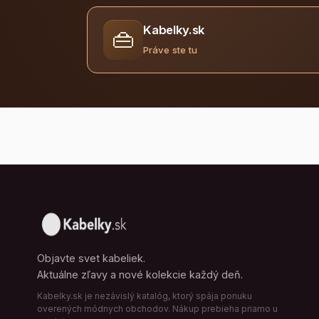
Kabelky.sk
👜
Práve ste tu
Objavte svet kabeliek.
Aktuálne zľavy a nové kolekcie každý deň.
Kabelky.sk je nezávislý katalóg, ktorý spája ponuku
overených módnych obchodov. Nákup prebieha priamo u