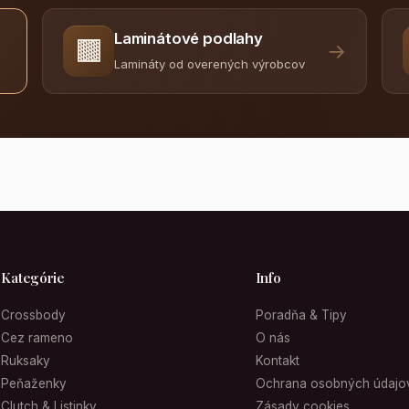
Laminátové podlahy
🟫
→
Lamináty od overených výrobcov
Kategórie
Info
Crossbody
Poradňa & Tipy
Cez rameno
O nás
Ruksaky
Kontakt
Peňaženky
Ochrana osobných údajo
Clutch & Listinky
Zásady cookies