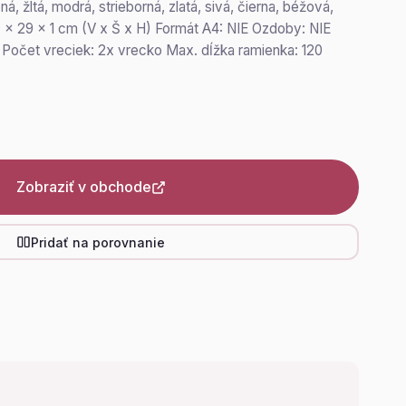
á, žltá, modrá, strieborná, zlatá, sivá, čierna, béžová,
9 x 29 x 1 cm (V x Š x H) Formát A4: NIE Ozdoby: NIE
 Počet vreciek: 2x vrecko Max. dĺžka ramienka: 120
Zobraziť v obchode
Pridať na porovnanie