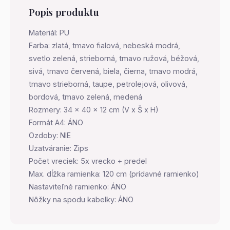
Popis produktu
Materiál: PU
Farba: zlatá, tmavo fialová, nebeská modrá,
svetlo zelená, strieborná, tmavo ružová, béžová,
sivá, tmavo červená, biela, čierna, tmavo modrá,
tmavo strieborná, taupe, petrolejová, olivová,
bordová, tmavo zelená, medená
Rozmery: 34 x 40 x 12 cm (V x Š x H)
Formát A4: ÁNO
Ozdoby: NIE
Uzatváranie: Zips
Počet vreciek: 5x vrecko + predel
Max. dĺžka ramienka: 120 cm (prídavné ramienko)
Nastaviteľné ramienko: ÁNO
Nôžky na spodu kabelky: ÁNO