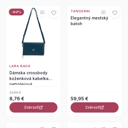
TANGERIN
-60%
Elegantný mestský
batoh
LARA BAGS
Dámska crossbody
koženková kabelka
petrolejová
21,90 €
8,76 €
59,95 €
Zobraziť
Zobraziť