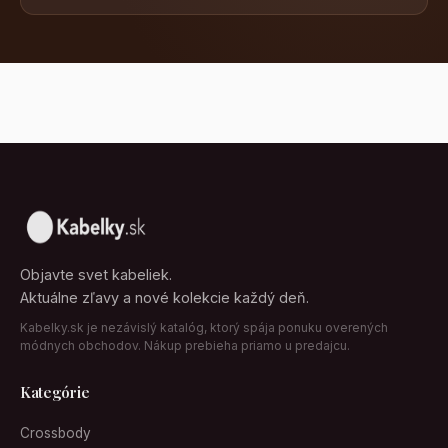
Objavte svet kabeliek.
Aktuálne zľavy a nové kolekcie každý deň.
Kabelky.sk je nezávislý katalóg, ktorý spája ponuku overených
módnych obchodov. Nákup prebieha priamo u predajcu.
Kategórie
Crossbody