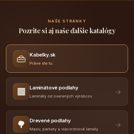
NAŠE STRÁNKY
Pozrite si aj naše ďalšie katalógy
Kabelky.sk
👜
Práve ste tu
Laminátové podlahy
🟫
→
Lamináty od overených výrobcov
Drevené podlahy
🌳
→
Masív, parkety a viacvrstvové lamely