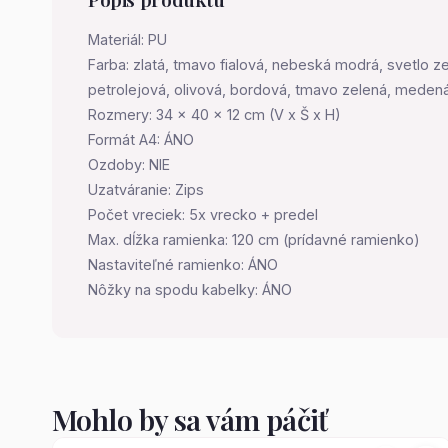
Materiál: PU
Farba: zlatá, tmavo fialová, nebeská modrá, svetlo z
petrolejová, olivová, bordová, tmavo zelená, meden
Rozmery: 34 x 40 x 12 cm (V x Š x H)
Formát A4: ÁNO
Ozdoby: NIE
Uzatváranie: Zips
Počet vreciek: 5x vrecko + predel
Max. dĺžka ramienka: 120 cm (prídavné ramienko)
Nastaviteľné ramienko: ÁNO
Nôžky na spodu kabelky: ÁNO
Mohlo by sa vám páčiť