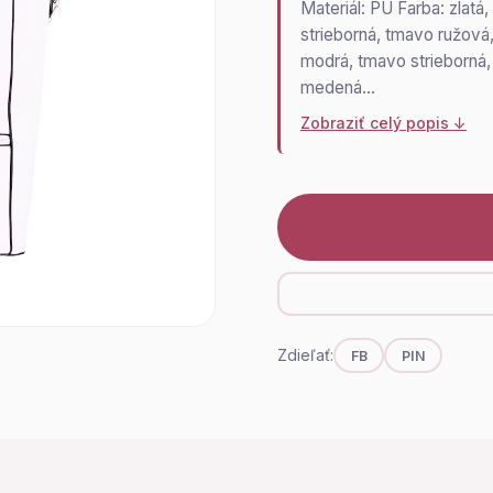
Materiál: PU Farba: zlatá
strieborná, tmavo ružová,
modrá, tmavo strieborná, 
medená…
Zobraziť celý popis ↓
Zdieľať:
FB
PIN