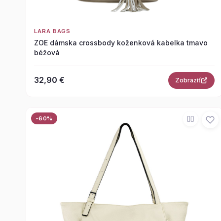
LARA BAGS
ZOE dámska crossbody koženková kabelka tmavo
béžová
32,90 €
Zobraziť
-60%