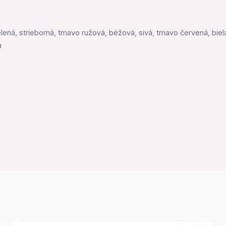
elená, strieborná, tmavo ružová, béžová, sivá, tmavo červená, biel
á