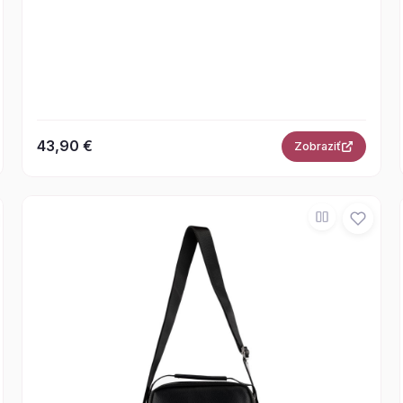
43,90 €
Zobraziť