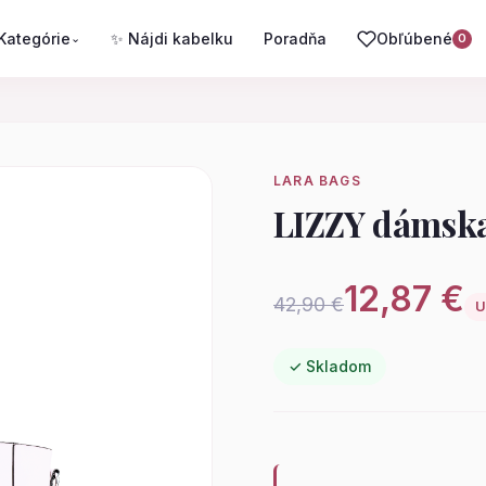
Kategórie
✨ Nájdi kabelku
Poradňa
Obľúbené
⌄
0
LARA BAGS
LIZZY dámska
12,87 €
42,90 €
U
✓ Skladom