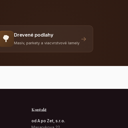
Drevené podlahy
🌳
→
Masív, parkety a viacvrstvové lamely
Kontakt
od A po Zet, s.r.o.
Masarykova 22