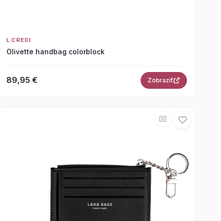
L.CREDI
Olivette handbag colorblock
89,95 €
Zobraziť