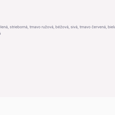
elená, strieborná, tmavo ružová, béžová, sivá, tmavo červená, biel
á