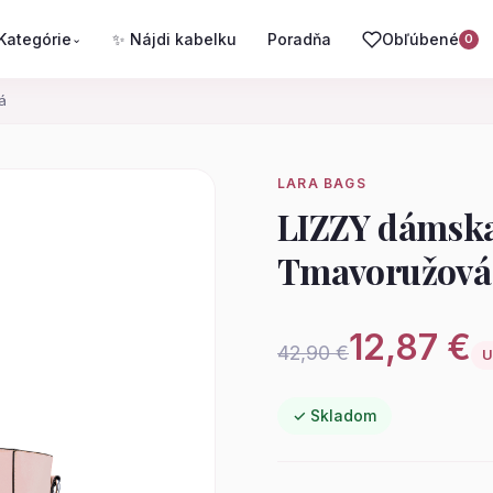
Kategórie
✨ Nájdi kabelku
Poradňa
Obľúbené
⌄
0
á
LARA BAGS
LIZZY dámska
Tmavoružová
12,87 €
42,90 €
U
✓ Skladom