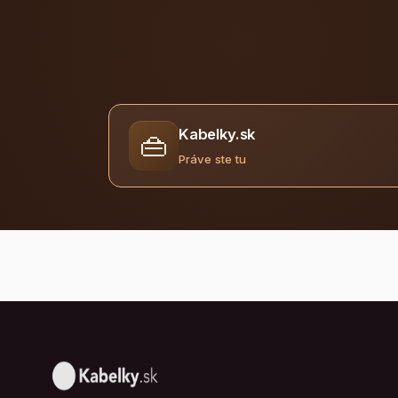
Kabelky.sk
👜
Práve ste tu