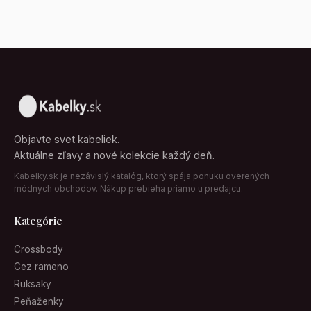
Objavte svet kabeliek.
Aktuálne zľavy a nové kolekcie každý deň.
Kabelky.sk je nezávislý katalóg, ktorý spája ponuku overených
módnych obchodov. Nákup prebieha priamo u predajcu.
Kategórie
Crossbody
Cez rameno
Ruksaky
Peňaženky