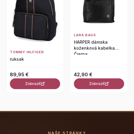
LARA BAGS
HARPER dámska
koženková kabelka
TOMMY HILFIGER
Čierna
ruksak
89,95 €
42,90 €
Zobraziť
Zobraziť
NAŠE STRÁNKY