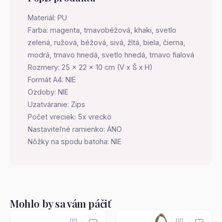
Materiál: PU
Farba: magenta, tmavobéžová, khaki, svetlo
zelená, ružová, béžová, sivá, žltá, biela, čierna,
modrá, tmavo hnedá, svetlo hnedá, tmavo fialová
Rozmery: 25 x 22 x 10 cm (V x Š x H)
Formát A4: NIE
Ozdoby: NIE
Uzatváranie: Zips
Počet vreciek: 5x vrecko
Nastaviteľné ramienko: ÁNO
Nôžky na spodu batoha: NIE
Mohlo by sa vám páčiť