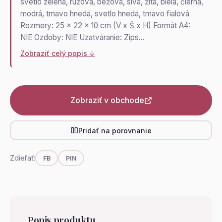
svetlo zelená, ružová, béžová, sivá, žltá, biela, čierna,
modrá, tmavo hnedá, svetlo hnedá, tmavo fialová
Rozmery: 25 x 22 x 10 cm (V x Š x H) Formát A4:
NIE Ozdoby: NIE Uzatváranie: Zips…
Zobraziť celý popis ↓
Zobraziť v obchode
Pridať na porovnanie
Zdieľať:
FB
PIN
Popis produktu