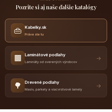
Pozrite si aj naše ďalšie katalógy
Kabelky.sk
👜
Práve ste tu
Laminátové podlahy
🟫
→
Lamináty od overených výrobcov
Drevené podlahy
🌳
→
Masív, parkety a viacvrstvové lamely