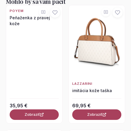
Mohlo by sa vám páčiť
POYEM
Peňaženka z pravej
kože
LAZZARINI
imitácia kože taška
35,95 €
69,95 €
Zobraziť
Zobraziť