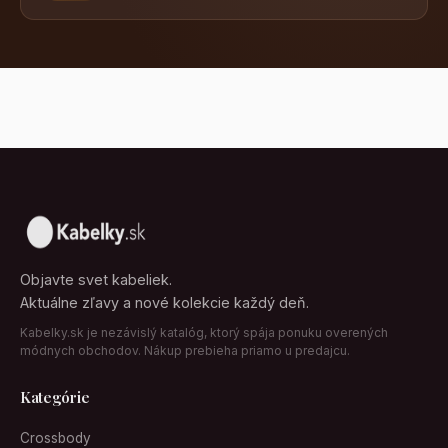
Objavte svet kabeliek.
Aktuálne zľavy a nové kolekcie každý deň.
Kabelky.sk je nezávislý katalóg, ktorý spája ponuku overených
módnych obchodov. Nákup prebieha priamo u predajcu.
Kategórie
Crossbody