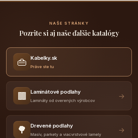
NAŠE STRÁNKY
Pozrite si aj naše ďalšie katalógy
Kabelky.sk
👜
Práve ste tu
Laminátové podlahy
🟫
→
Lamináty od overených výrobcov
Drevené podlahy
🌳
→
Masív, parkety a viacvrstvové lamely