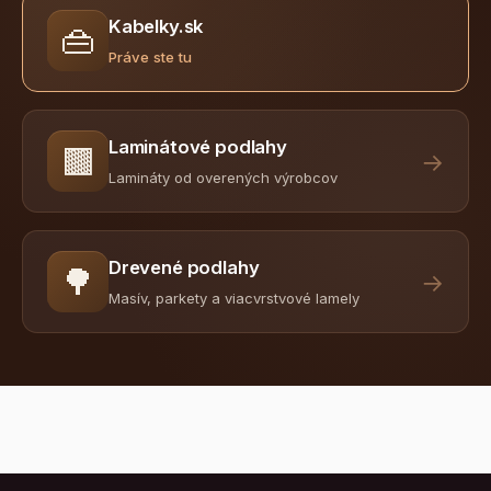
Kabelky.sk
👜
Práve ste tu
Laminátové podlahy
🟫
→
Lamináty od overených výrobcov
Drevené podlahy
🌳
→
Masív, parkety a viacvrstvové lamely