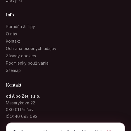
Zľavy 🏷
Info
Poradňa & Tipy
O nás
Kontakt
Ochrana osobných údajov
Zásady cookies
Podmienky používania
Sitemap
Kontakt
od A po Zet, s.r.o.
Masarykova 22
080 01 Prešov
IČO: 46 693 092
info@kabelky.sk