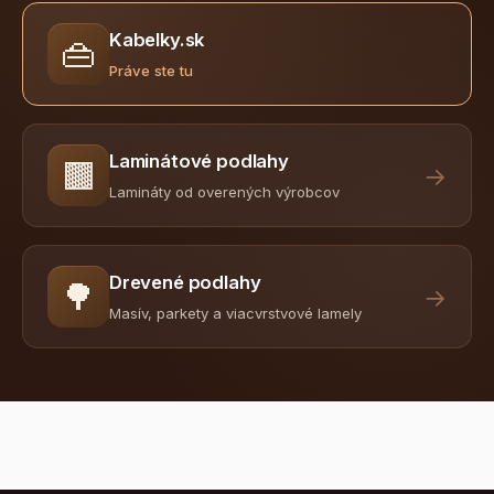
Kabelky.sk
👜
Práve ste tu
Laminátové podlahy
🟫
→
Lamináty od overených výrobcov
Drevené podlahy
🌳
→
Masív, parkety a viacvrstvové lamely