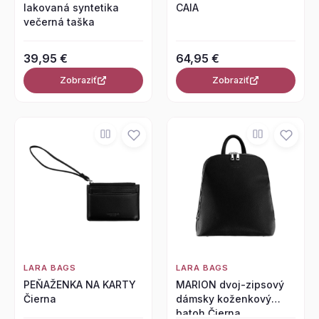
lakovaná syntetika
CAIA
večerná taška
39,95 €
64,95 €
Zobraziť
Zobraziť
LARA BAGS
LARA BAGS
PEŇAŽENKA NA KARTY
MARION dvoj-zipsový
Čierna
dámsky koženkový
batoh Čierna