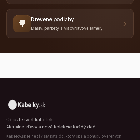
Drevené podlahy
🌳
→
Masív, parkety a viacvrstvové lamely
Objavte svet kabeliek.
Aktuálne zľavy a nové kolekcie každý deň.
Kabelky.sk je nezávislý katalóg, ktorý spája ponuku overených