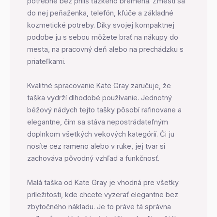
potrebné bez príliš ťažkého bremena. Zmestí sa
do nej peňaženka, telefón, kľúče a základné
kozmetické potreby. Díky svojej kompaktnej
podobe ju s sebou môžete brať na nákupy do
mesta, na pracovný deň alebo na prechádzku s
priateľkami.
Kvalitné spracovanie Kate Gray zaručuje, že
taška vydrží dlhodobé používanie. Jednotný
béžový nádych tejto tašky pôsobí rafinovane a
elegantne, čím sa stáva nepostrádateľným
doplnkom všetkých vekových kategórií. Či ju
nosíte cez rameno alebo v ruke, jej tvar si
zachováva pôvodný vzhľad a funkčnosť.
Malá taška od Kate Gray je vhodná pre všetky
príležitosti, kde chcete vyzerať elegantne bez
zbytočného nákladu. Je to práve tá správna