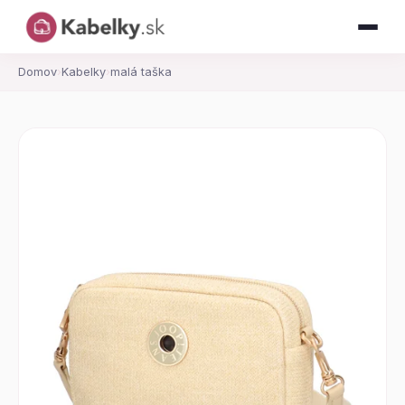
Domov
›
Kabelky
›
malá taška