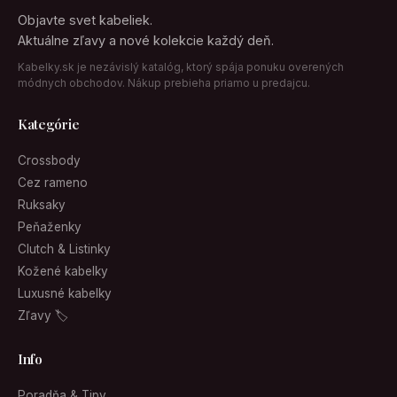
Objavte svet kabeliek.
Aktuálne zľavy a nové kolekcie každý deň.
Kabelky.sk je nezávislý katalóg, ktorý spája ponuku overených
módnych obchodov. Nákup prebieha priamo u predajcu.
Kategórie
Crossbody
Cez rameno
Ruksaky
Peňaženky
Clutch & Listinky
Kožené kabelky
Luxusné kabelky
Zľavy 🏷
Info
Poradňa & Tipy