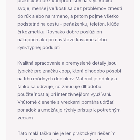
praktickosť bez kompromisov na štýl. Vďaka
svojej menšej veľkosti sa bez problémov zmestí
do rúk alebo na rameno, a pritom pojme všetko
podstatné na cestu – peňaženku, telefón, kľúče
či kozmetiku. Rovnako dobre poslúži pri
nákupoch ako pri návšteve kaviarne alebo
культурnej podujatí.
Kvalitná spracovanie a premyslené detaily jsou
typické pre značku Joop, ktorá dlhodobo pôsobí
na trhu módnych doplnkov. Materiál je odolný a
ľahko sa udržuje, čo zaručuje dlhodobú
použiteľnosť aj pri intenzívnejšom využívaní.
Vnútorné členenie s vreckami pomáha udržať
poriadok a umožňuje rýchly prístup k potrebným
veciam.
Táto malá taška nie je len praktickým riešením