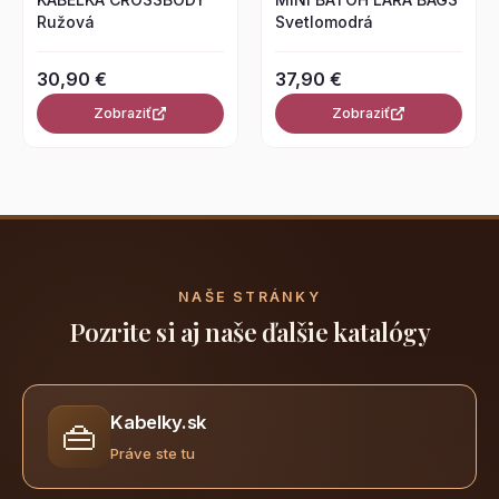
Ružová
Svetlomodrá
30,90 €
37,90 €
Zobraziť
Zobraziť
NAŠE STRÁNKY
Pozrite si aj naše ďalšie katalógy
Kabelky.sk
👜
Práve ste tu