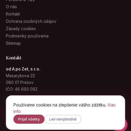
O nás
Kontakt
Ochrana osobných údajov
Zásady cookies
Podmienky používania
Sitemap
Kontakt
od A po Zet, s.r.o.
Masarykova 22
080 01 Prešov
IČO: 46 693 092
info@kabelky.sk
Používame cookies na zlepšenie vášho zážitku.
Viac
info
Prijať všetky
Len nevyhnutné
© 2026 Kabelky.sk · od A po Zet, s.r.o. · Všetky práva vyhradené