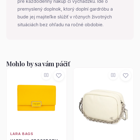
pre každodenný nákup či vychádzku. Ide o
premyslený doplnok, ktorý doplní gardróbu a
bude jej majiteľke slúžiť v rôznych životných
situáciách bez ohľadu na ročné obdobie.
Mohlo by sa vám páčiť
LARA BAGS