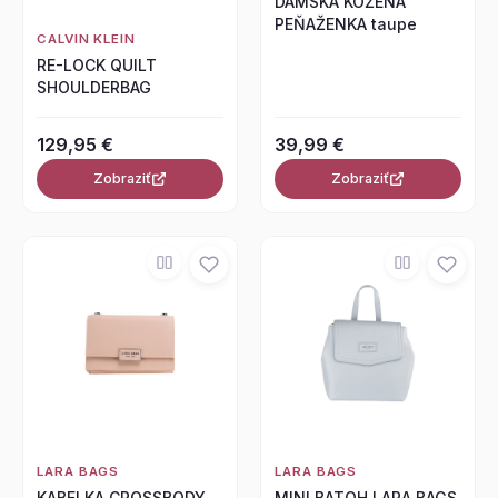
DÁMSKA KOŽENÁ
PEŇAŽENKA taupe
CALVIN KLEIN
RE-LOCK QUILT
SHOULDERBAG
129,95 €
39,99 €
Zobraziť
Zobraziť
LARA BAGS
LARA BAGS
KABELKA CROSSBODY
MINI BATOH LARA BAGS