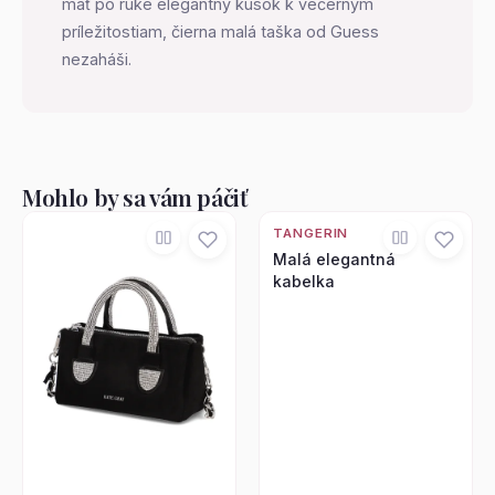
mať po ruke elegantný kúsok k večerným
príležitostiam, čierna malá taška od Guess
nezaháši.
Mohlo by sa vám páčiť
TANGERIN
Malá elegantná
kabelka