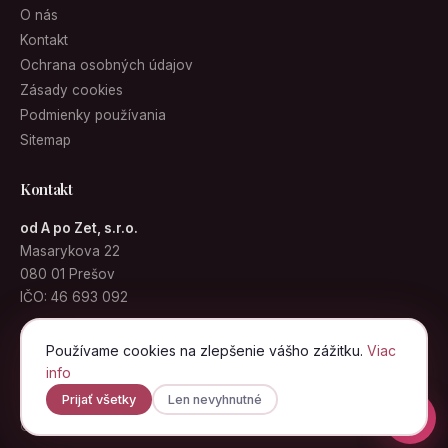
O nás
Kontakt
Ochrana osobných údajov
Zásady cookies
Podmienky používania
Sitemap
Kontakt
od A po Zet, s.r.o.
Masarykova 22
080 01 Prešov
IČO: 46 693 092
info@kabelky.sk
Používame cookies na zlepšenie vášho zážitku.
Viac
info
Prijať všetky
Len nevyhnutné
© 2026 Kabelky.sk · od A po Zet, s.r.o. · Všetky práva vyhradené