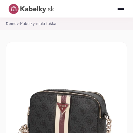
Domov
›
Kabelky
›
malá taška