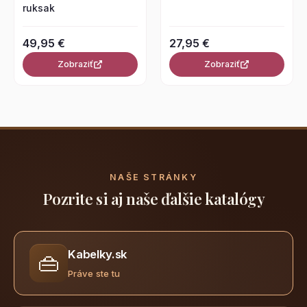
ruksak
49,95 €
27,95 €
Zobraziť
Zobraziť
NAŠE STRÁNKY
Pozrite si aj naše ďalšie katalógy
Kabelky.sk
👜
Práve ste tu