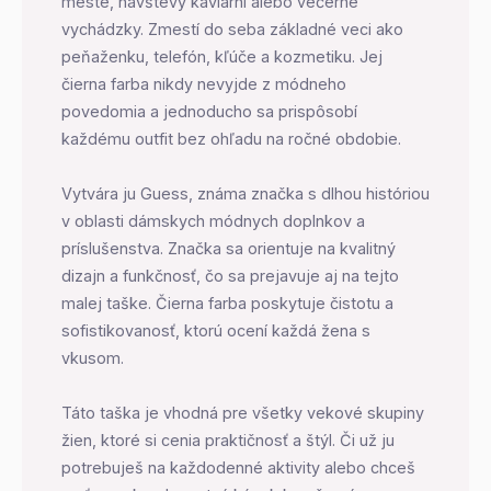
meste, návštevy kaviární alebo večerné
vychádzky. Zmestí do seba základné veci ako
peňaženku, telefón, kľúče a kozmetiku. Jej
čierna farba nikdy nevyjde z módneho
povedomia a jednoducho sa prispôsobí
každému outfit bez ohľadu na ročné obdobie.
Vytvára ju Guess, známa značka s dlhou históriou
v oblasti dámskych módnych doplnkov a
príslušenstva. Značka sa orientuje na kvalitný
dizajn a funkčnosť, čo sa prejavuje aj na tejto
malej taške. Čierna farba poskytuje čistotu a
sofistikovanosť, ktorú ocení každá žena s
vkusom.
Táto taška je vhodná pre všetky vekové skupiny
žien, ktoré si cenia praktičnosť a štýl. Či už ju
potrebuješ na každodenné aktivity alebo chceš