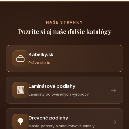
NAŠE STRÁNKY
Pozrite si aj naše ďalšie katalógy
Kabelky.sk
👜
Práve ste tu
Laminátové podlahy
🟫
→
Lamináty od overených výrobcov
Drevené podlahy
🌳
→
Masív, parkety a viacvrstvové lamely