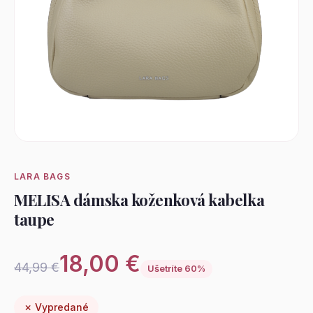
LARA BAGS
MELISA dámska koženková kabelka
taupe
18,00 €
44,99 €
Ušetríte 60%
✗ Vypredané