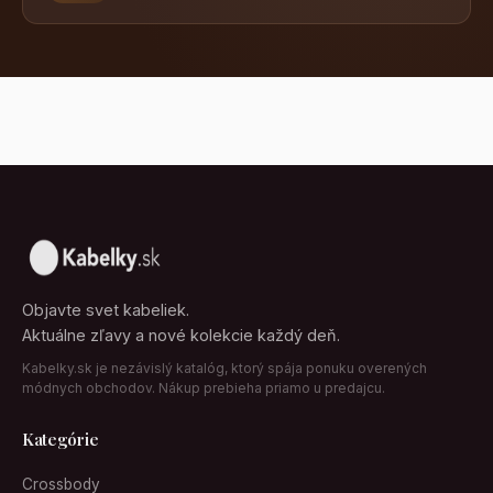
Objavte svet kabeliek.
Aktuálne zľavy a nové kolekcie každý deň.
Kabelky.sk je nezávislý katalóg, ktorý spája ponuku overených
módnych obchodov. Nákup prebieha priamo u predajcu.
Kategórie
Crossbody