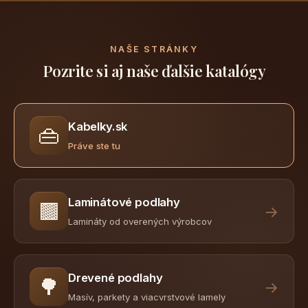
NAŠE STRÁNKY
Pozrite si aj naše ďalšie katalógy
Kabelky.sk
👜
Práve ste tu
Laminátové podlahy
🟫
→
Lamináty od overených výrobcov
Drevené podlahy
🌳
→
Masív, parkety a viacvrstvové lamely