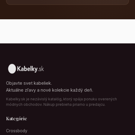
Objavte svet kabeliek.
Aktuálne zľavy a nové kolekcie každý deň.
Kabelky.sk je nezávislý katalóg, ktorý spája ponuku overených
módnych obchodov. Nákup prebieha priamo u predajcu.
Kategórie
Crossbody