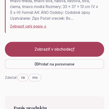
tmavo hnedá, tmavo sivá, fialová, béžová, sivá,
čierna, tmavo modrá Rozmery: 33 x 37 x 13 cm (V x
Š x H) Formát A4: ÁNO Ozdoby: Ozdobné zipsy
Uzatváranie: Zips Počet vreciek: 8x…
Zobraziť celý popis ↓
Zobraziť v obchode
Pridať na porovnanie
Zdieľať:
FB
PIN
Popis produktu