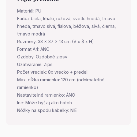
Materiál: PU
Farba: biela, khaki, ružová, svetlo hnedá, tmavo
hnedá, tmavo sivá, fialová, béžová, sivá, čierna,
tmavo modrá
Rozmery: 33 x 37 x 13 cm (V x Š x H)
Formát A4: ÁNO
Ozdoby: Ozdobné zipsy
Uzatváranie: Zips
Počet vreciek: 8x vrecko + predel
Max. dĺžka ramienka: 120 cm (odnímateľné
ramienko)
Nastaviteľné ramienko: ÁNO
Iné: Môže byť aj ako batoh
Nôžky na spodu kabelky: NIE