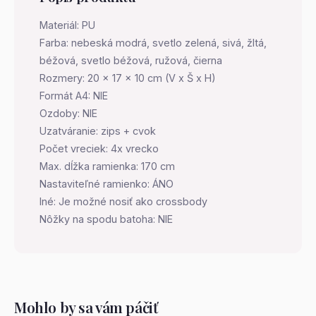
Materiál: PU
Farba: nebeská modrá, svetlo zelená, sivá, žltá,
béžová, svetlo béžová, ružová, čierna
Rozmery: 20 x 17 x 10 cm (V x Š x H)
Formát A4: NIE
Ozdoby: NIE
Uzatváranie: zips + cvok
Počet vreciek: 4x vrecko
Max. dĺžka ramienka: 170 cm
Nastaviteľné ramienko: ÁNO
Iné: Je možné nosiť ako crossbody
Nôžky na spodu batoha: NIE
Mohlo by sa vám páčiť