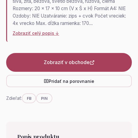
sivá, žltá, béžová, svetlo béžová, ružová, čierna
Rozmery: 20 x 17 x 10 cm (V x Š x H) Formát A4: NIE
Ozdoby: NIE Uzatváranie: zips + cvok Počet vreciek:
4x vrecko Max. dĺžka ramienka: 170…
Zobraziť celý popis ↓
Zobraziť v obchode
Pridať na porovnanie
Zdieľať:
FB
PIN
Popis produktu