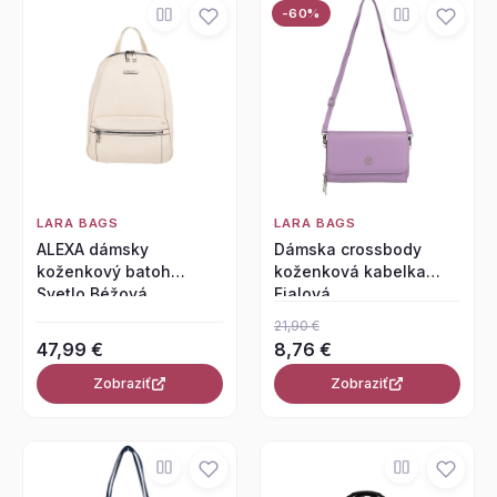
-60%
LARA BAGS
LARA BAGS
ALEXA dámsky
Dámska crossbody
koženkový batoh
koženková kabelka
Svetlo Béžová
Fialová
21,90 €
47,99 €
8,76 €
Zobraziť
Zobraziť