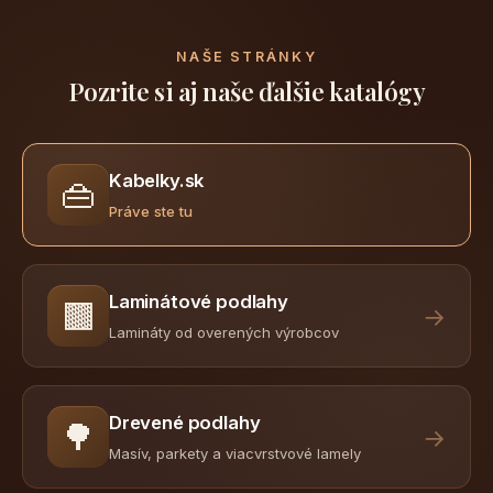
NAŠE STRÁNKY
Pozrite si aj naše ďalšie katalógy
Kabelky.sk
👜
Práve ste tu
Laminátové podlahy
🟫
→
Lamináty od overených výrobcov
Drevené podlahy
🌳
→
Masív, parkety a viacvrstvové lamely