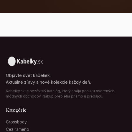
Objavte svet kabeliek.
Aktuálne zľavy a nové kolekcie každý deň.
Kabelky.sk je nezávislý katalóg, ktorý spája ponuku overených
módnych obchodov. Nákup prebieha priamo u predajcu.
Kategórie
Crossbody
Cez rameno