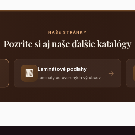
NAŠE STRÁNKY
Pozrite si aj naše ďalšie katalógy
Laminátové podlahy
🟫
→
Lamináty od overených výrobcov