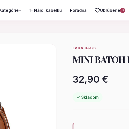
Kategórie
✨ Nájdi kabelku
Poradňa
Obľúbené
⌄
0
LARA BAGS
MINI BATOH 
32,90 €
✓ Skladom