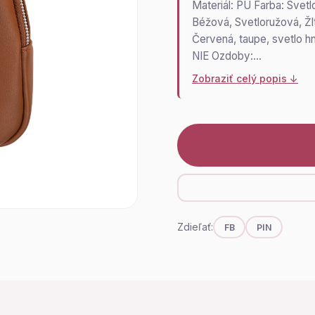
Materiál: PU Farba: Svetl
Béžová, Svetloružová, Žlt
Červená, taupe, svetlo h
NIE Ozdoby:…
Zobraziť celý popis ↓
Zdieľať:
FB
PIN