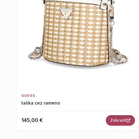
GUESS
taška cez rameno
145,00 €
Zobraziť