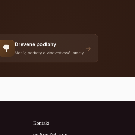
Drevené podlahy
🌳
→
Masív, parkety a viacvrstvové lamely
Kontakt
od A po Zet, s.r.o.