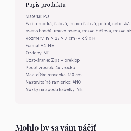
Popis produktu
Materiál: PU
Farba: modrá, fialová, tmavo fialová, petrol, nebeská 
svetlo hnedá, tmavo hnedá, tmavo béžová, tmavo si
Rozmery: 19 x 23 x 7 cm (V x Š x H)
Formát A4: NIE
Ozdoby: NIE
Uzatváranie: Zips + preklop
Počet vreciek: 4x vrecko
Max. dĺžka ramienka: 130 cm
Nastaviteľné ramienko: ÁNO
Nôžky na spodu kabelky: NIE
Mohlo by sa vám páčiť