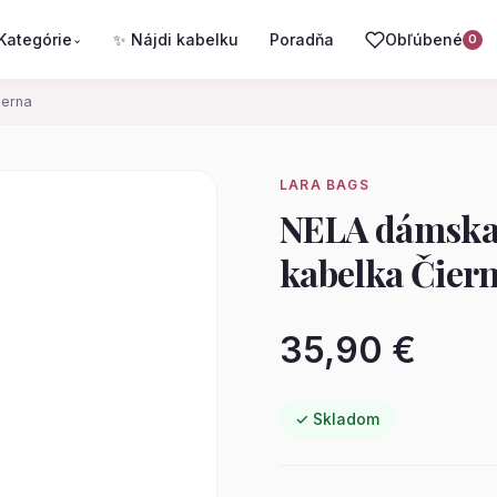
Kategórie
✨ Nájdi kabelku
Poradňa
Obľúbené
⌄
0
ierna
LARA BAGS
NELA dámska 
kabelka Čier
35,90 €
✓ Skladom