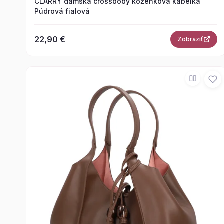
CLARRY dámska crossbody koženková kabelka
Púdrová fialová
22,90 €
Zobraziť