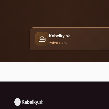
Kabelky.sk
👜
Práve ste tu