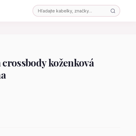
crossbody koženková
na