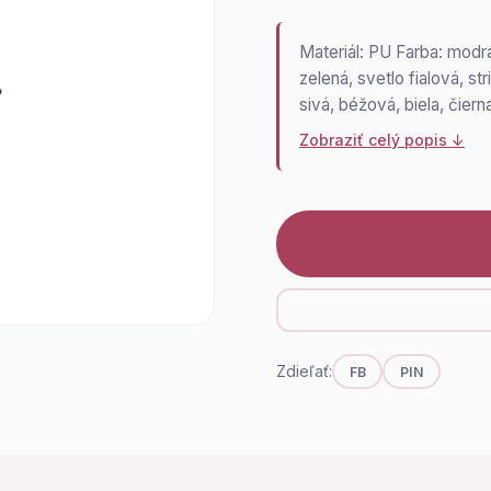
Materiál: PU Farba: modrá
zelená, svetlo fialová, st
sivá, béžová, biela, čie
Zobraziť celý popis ↓
Zdieľať:
FB
PIN