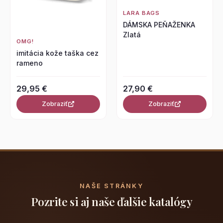
LARA BAGS
DÁMSKA PEŇAŽENKA
Zlatá
OMG!
imitácia kože taška cez
rameno
29,95 €
27,90 €
Zobraziť
Zobraziť
NAŠE STRÁNKY
Pozrite si aj naše ďalšie katalógy