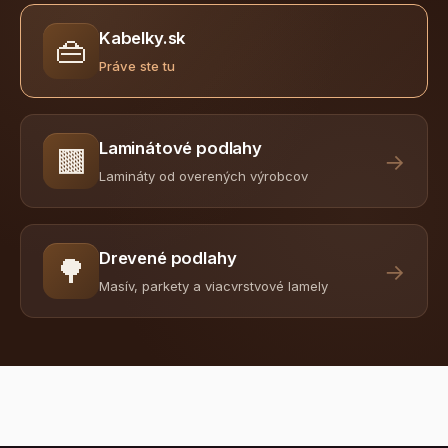
Kabelky.sk
👜
Práve ste tu
Laminátové podlahy
🟫
→
Lamináty od overených výrobcov
Drevené podlahy
🌳
→
Masív, parkety a viacvrstvové lamely