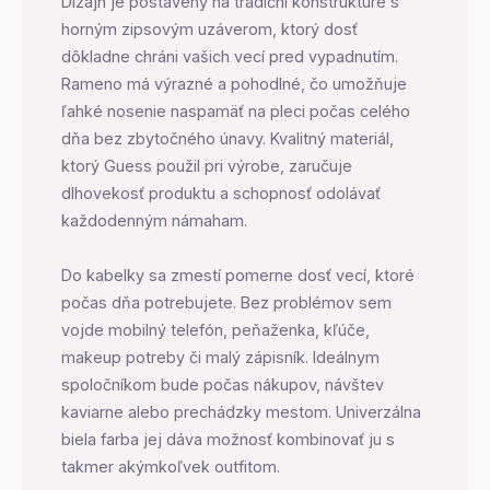
Dizajn je postavený na tradiční konstruktúre s
horným zipsovým uzáverom, ktorý dosť
dôkladne chráni vašich vecí pred vypadnutím.
Rameno má výrazné a pohodlné, čo umožňuje
ľahké nosenie naspamäť na pleci počas celého
dňa bez zbytočného únavy. Kvalitný materiál,
ktorý Guess použil pri výrobe, zaručuje
dlhovekosť produktu a schopnosť odolávať
každodenným námaham.
Do kabelky sa zmestí pomerne dosť vecí, ktoré
počas dňa potrebujete. Bez problémov sem
vojde mobilný telefón, peňaženka, kľúče,
makeup potreby či malý zápisník. Ideálnym
spoločníkom bude počas nákupov, návštev
kaviarne alebo prechádzky mestom. Univerzálna
biela farba jej dáva možnosť kombinovať ju s
takmer akýmkoľvek outfitom.