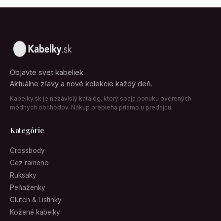
Objavte svet kabeliek.
Aktuálne zľavy a nové kolekcie každý deň.
Kabelky.sk je nezávislý katalóg, ktorý spája ponuku overených
módnych obchodov. Nákup prebieha priamo u predajcu.
Kategórie
Crossbody
Cez rameno
Ruksaky
Peňaženky
Clutch & Listinky
Kožené kabelky