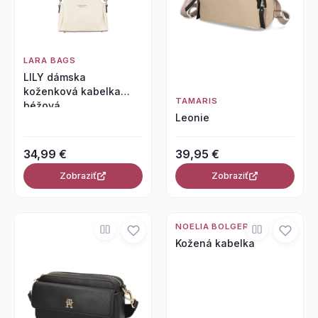
LARA BAGS
LILY dámska
koženková kabelka
TAMARIS
béžová
Leonie
34,99 €
39,95 €
Zobraziť
Zobraziť
NOELIA BOLGER
Kožená kabelka