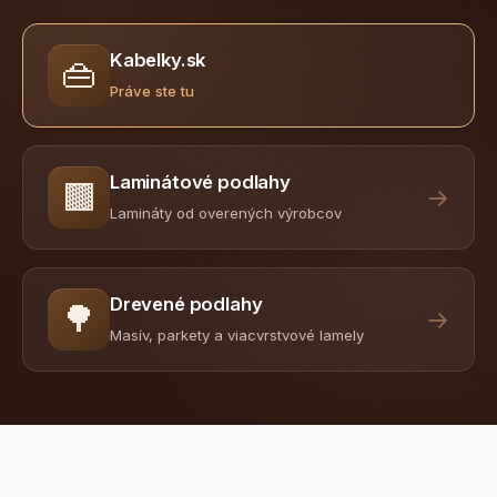
Kabelky.sk
👜
Práve ste tu
Laminátové podlahy
🟫
→
Lamináty od overených výrobcov
Drevené podlahy
🌳
→
Masív, parkety a viacvrstvové lamely