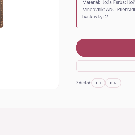
Materiál: Koža Farba: Ko
Mincovník: ÁNO Priehradk
bankovky: 2
Zdieľať:
FB
PIN