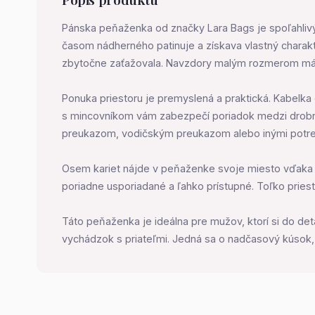
Pánska peňaženka od značky Lara Bags je spoľahlivý s
časom nádherného patinuje a získava vlastný charakt
zbytočne zaťažovala. Navzdory malým rozmerom má
Ponuka priestoru je premyslená a praktická. Kabelk
s mincovníkom vám zabezpečí poriadok medzi drobným
preukazom, vodičským preukazom alebo inými potre
Osem kariet nájde v peňaženke svoje miesto vďaka 
poriadne usporiadané a ľahko prístupné. Toľko prie
Táto peňaženka je ideálna pre mužov, ktorí si do det
vychádzok s priateľmi. Jedná sa o nadčasový kúsok, k