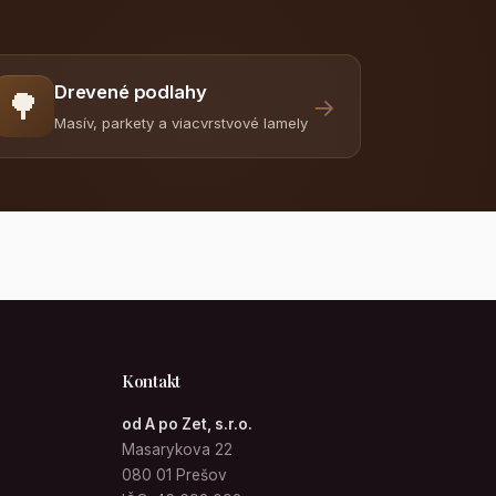
Drevené podlahy
🌳
→
Masív, parkety a viacvrstvové lamely
Kontakt
od A po Zet, s.r.o.
Masarykova 22
080 01 Prešov