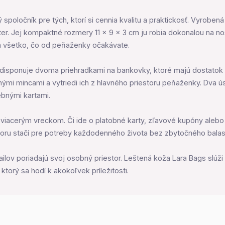
poločník pre tých, ktorí si cennia kvalitu a praktickosť. Vyrobená
er. Jej kompaktné rozmery 11 x 9 x 3 cm ju robia dokonalou na no
 všetko, čo od peňaženky očakávate.
a disponuje dvoma priehradkami na bankovky, ktoré majú dostatok 
i mincami a vytriedi ich z hlavného priestoru peňaženky. Dva ú
bnými kartami.
viacerým vreckom. Či ide o platobné karty, zľavové kupóny ale
storu stačí pre potreby každodenného života bez zbytočného balas
ailov poriadajú svoj osobný priestor. Leštená koža Lara Bags slúž
torý sa hodí k akokoľvek príležitosti.