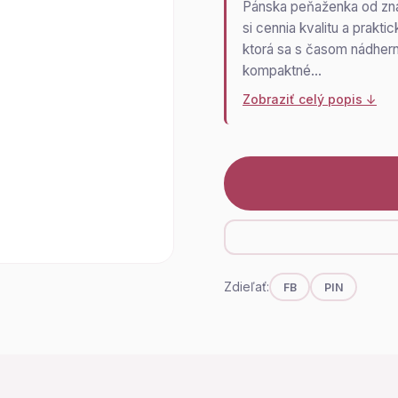
Pánska peňaženka od znač
si cennia kvalitu a prakt
ktorá sa s časom nádherné
kompaktné…
Zobraziť celý popis ↓
Zdieľať:
FB
PIN