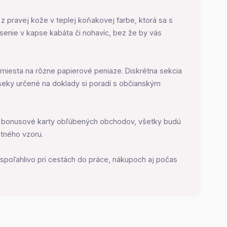
 z pravej kože v teplej koňakovej farbe, ktorá sa s
senie v kapse kabáta či nohavíc, bez že by vás
miesta na rôzne papierové peniaze. Diskrétna sekcia
seky určené na doklady si poradí s občianským
bo bonusové karty obľúbených obchodov, všetky budú
tného vzoru.
i spoľahlivo pri cestách do práce, nákupoch aj počas