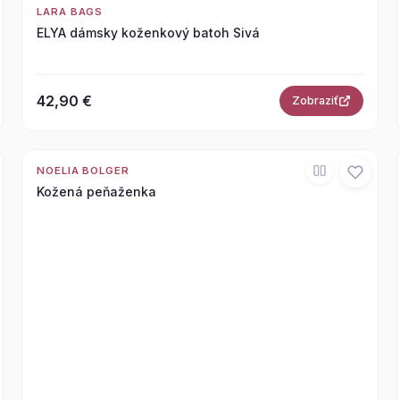
LARA BAGS
ELYA dámsky koženkový batoh Sivá
42,90 €
Zobraziť
NOELIA BOLGER
Kožená peňaženka