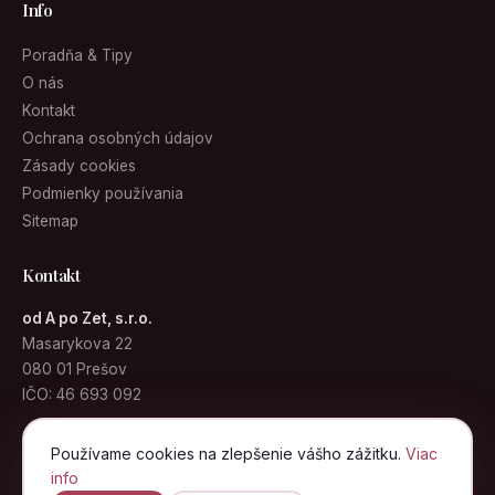
Info
Poradňa & Tipy
O nás
Kontakt
Ochrana osobných údajov
Zásady cookies
Podmienky používania
Sitemap
Kontakt
od A po Zet, s.r.o.
Masarykova 22
080 01 Prešov
IČO: 46 693 092
info@kabelky.sk
Používame cookies na zlepšenie vášho zážitku.
Viac
info