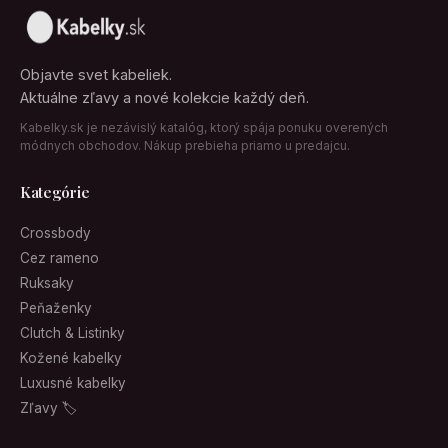
Objavte svet kabeliek.
Aktuálne zľavy a nové kolekcie každý deň.
Kabelky.sk je nezávislý katalóg, ktorý spája ponuku overených
módnych obchodov. Nákup prebieha priamo u predajcu.
Kategórie
Crossbody
Cez rameno
Ruksaky
Peňaženky
Clutch & Listinky
Kožené kabelky
Luxusné kabelky
Zľavy 🏷