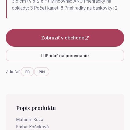
3,5 cm (V x Š x H) Mincovník: ÁNO Priehradky na
doklady: 3 Počet kariet: 8 Priehradky na bankovky: 2
Zobraziť v obchode
Pridať na porovnanie
Zdieľať:
FB
PIN
Popis produktu
Materiál: Koža
Farba: Koňaková