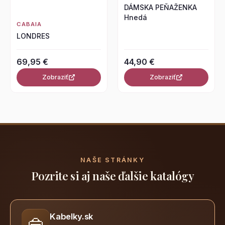
DÁMSKA PEŇAŽENKA
Hnedá
CABAIA
LONDRES
69,95 €
44,90 €
Zobraziť
Zobraziť
NAŠE STRÁNKY
Pozrite si aj naše ďalšie katalógy
Kabelky.sk
👜