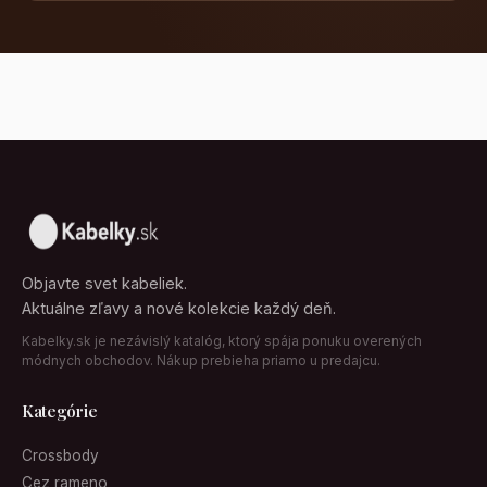
Objavte svet kabeliek.
Aktuálne zľavy a nové kolekcie každý deň.
Kabelky.sk je nezávislý katalóg, ktorý spája ponuku overených
módnych obchodov. Nákup prebieha priamo u predajcu.
Kategórie
Crossbody
Cez rameno