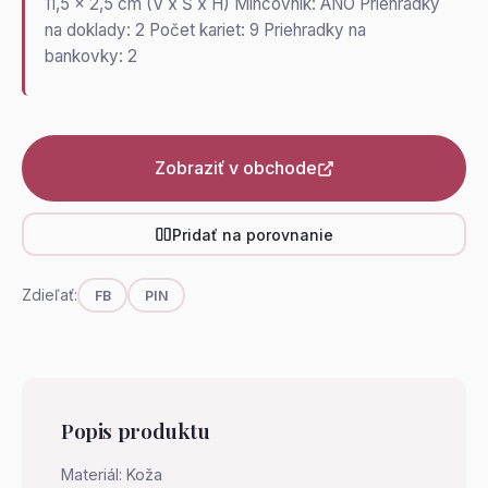
11,5 x 2,5 cm (V x Š x H) Mincovník: ÁNO Priehradky
na doklady: 2 Počet kariet: 9 Priehradky na
bankovky: 2
Zobraziť v obchode
Pridať na porovnanie
Zdieľať:
FB
PIN
Popis produktu
Materiál: Koža