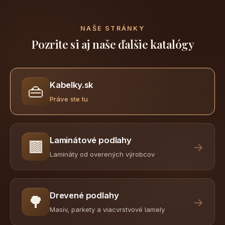
NAŠE STRÁNKY
Pozrite si aj naše ďalšie katalógy
Kabelky.sk
👜
Práve ste tu
Laminátové podlahy
🟫
→
Lamináty od overených výrobcov
Drevené podlahy
🌳
→
Masív, parkety a viacvrstvové lamely