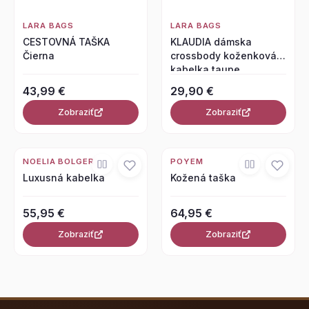
LARA BAGS
LARA BAGS
CESTOVNÁ TAŠKA
KLAUDIA dámska
Čierna
crossbody koženková
kabelka taupe
43,99 €
29,90 €
Zobraziť
Zobraziť
NOELIA BOLGER
POYEM
Luxusná kabelka
Kožená taška
55,95 €
64,95 €
Zobraziť
Zobraziť