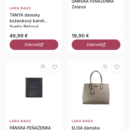
DÁMSKA PEŇAŽENKA
Zelená
LARA BAGS
TANYA dámsky
koženkový batoh
Svetlo Béžová
49,99 €
19,90 €
Zobraziť
Zobraziť
LARA BAGS
LARA BAGS
PÁNSKA PEŇAŽENKA
ELISA dámska