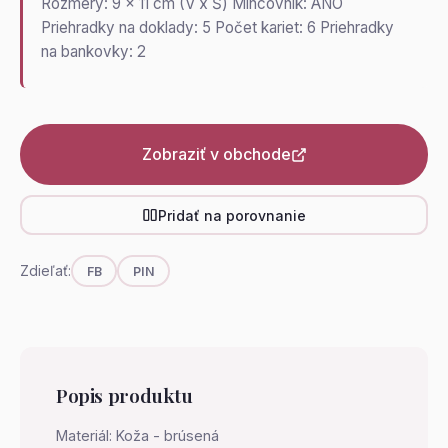
Rozmery: 9 x 11 cm (V x Š) Mincovník: ÁNO
Priehradky na doklady: 5 Počet kariet: 6 Priehradky
na bankovky: 2
Zobraziť v obchode
Pridať na porovnanie
Zdieľať:
FB
PIN
Popis produktu
Materiál: Koža - brúsená