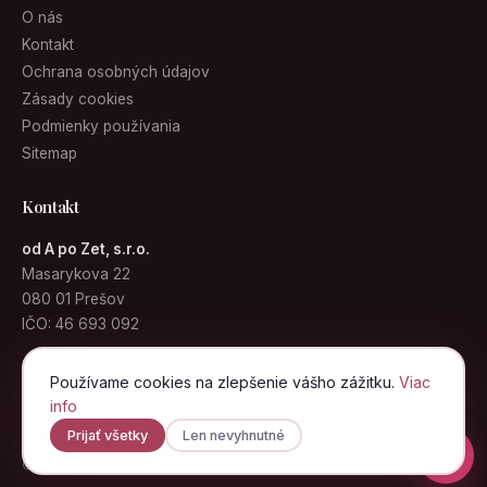
O nás
Kontakt
Ochrana osobných údajov
Zásady cookies
Podmienky používania
Sitemap
Kontakt
od A po Zet, s.r.o.
Masarykova 22
080 01 Prešov
IČO: 46 693 092
info@kabelky.sk
Používame cookies na zlepšenie vášho zážitku.
Viac
info
Prijať všetky
Len nevyhnutné
© 2026 Kabelky.sk · od A po Zet, s.r.o. · Všetky práva vyhradené