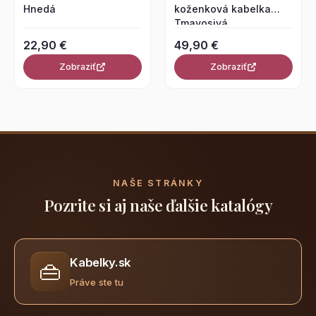
Hnedá
koženková kabelka
Tmavosivá
22,90 €
49,90 €
Zobraziť
Zobraziť
NAŠE STRÁNKY
Pozrite si aj naše ďalšie katalógy
Kabelky.sk
👜
Práve ste tu