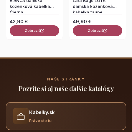
BIANCA dámska
Lara Bags LOTA
koženková kabelka
dámska koženková
Čierna
kabelka taupe
42,90 €
49,90 €
Zobraziť
Zobraziť
NAŠE STRÁNKY
Pozrite si aj naše ďalšie katalógy
Kabelky.sk
👜
Práve ste tu