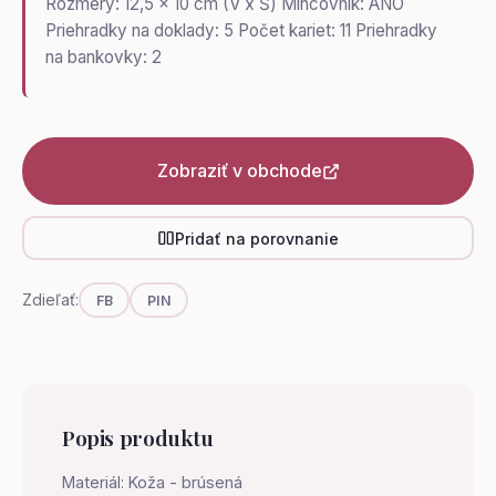
Rozmery: 12,5 x 10 cm (V x Š) Mincovník: ÁNO
Priehradky na doklady: 5 Počet kariet: 11 Priehradky
na bankovky: 2
Zobraziť v obchode
Pridať na porovnanie
Zdieľať:
FB
PIN
Popis produktu
Materiál: Koža - brúsená