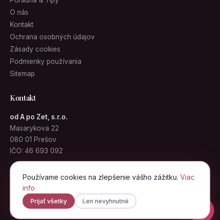
Poradňa & Tipy
O nás
Kontakt
Ochrana osobných údajov
Zásady cookies
Podmienky používania
Sitemap
Kontakt
od A po Zet, s.r.o.
Masarykova 22
080 01 Prešov
IČO: 46 693 092
info@kabelky.sk
Používame cookies na zlepšenie vášho zážitku.
Viac
info
Prijať všetky
Len nevyhnutné
© 2026 Kabelky.sk · od A po Zet, s.r.o. · Všetky práva vyhradené