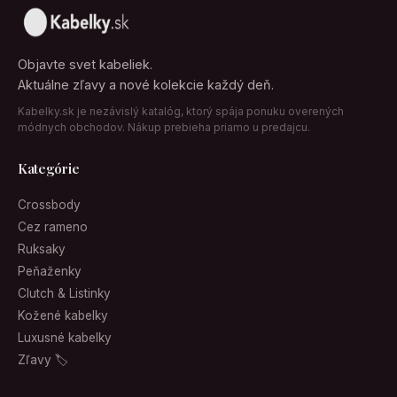
Objavte svet kabeliek.
Aktuálne zľavy a nové kolekcie každý deň.
Kabelky.sk je nezávislý katalóg, ktorý spája ponuku overených
módnych obchodov. Nákup prebieha priamo u predajcu.
Kategórie
Crossbody
Cez rameno
Ruksaky
Peňaženky
Clutch & Listinky
Kožené kabelky
Luxusné kabelky
Zľavy 🏷