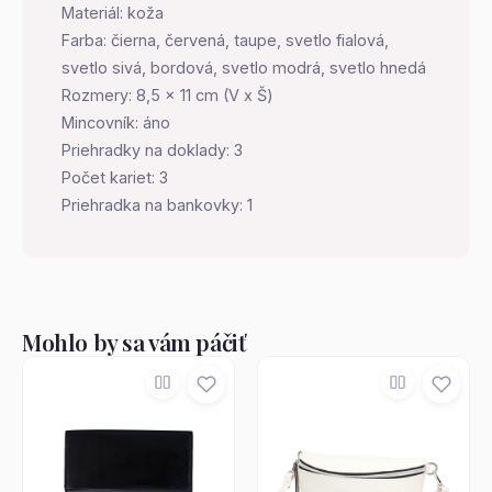
Materiál: koža
Farba: čierna, červená, taupe, svetlo fialová,
svetlo sivá, bordová, svetlo modrá, svetlo hnedá
Rozmery: 8,5 x 11 cm (V x Š)
Mincovník: áno
Priehradky na doklady: 3
Počet kariet: 3
Priehradka na bankovky: 1
Mohlo by sa vám páčiť