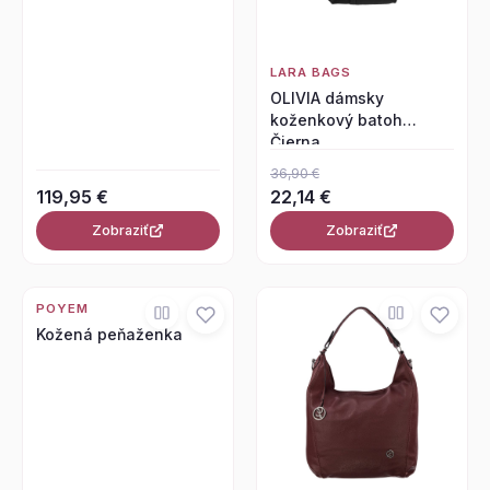
LARA BAGS
OLIVIA dámsky
koženkový batoh
Čierna
36,90 €
119,95 €
22,14 €
Zobraziť
Zobraziť
POYEM
Kožená peňaženka