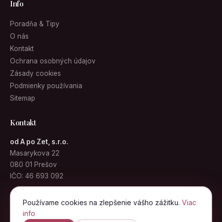
Info
Poradňa & Tipy
O nás
Kontakt
Ochrana osobných údajov
Zásady cookies
Podmienky používania
Sitemap
Kontakt
od A po Zet, s.r.o.
Masarykova 22
080 01 Prešov
IČO: 46 693 092
info@kabelky.sk
Používame cookies na zlepšenie vášho zážitku.
Viac
info