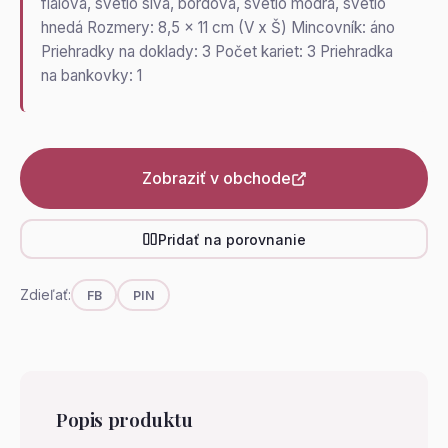
fialová, svetlo sivá, bordová, svetlo modrá, svetlo
hnedá Rozmery: 8,5 x 11 cm (V x Š) Mincovník: áno
Priehradky na doklady: 3 Počet kariet: 3 Priehradka
na bankovky: 1
Zobraziť v obchode
Pridať na porovnanie
Zdieľať:
FB
PIN
Popis produktu