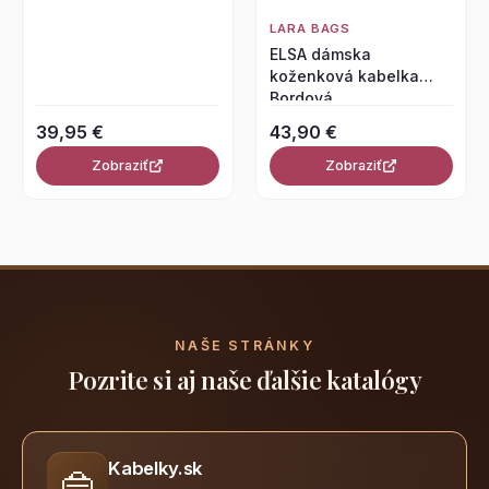
LARA BAGS
ELSA dámska
koženková kabelka
Bordová
39,95 €
43,90 €
Zobraziť
Zobraziť
NAŠE STRÁNKY
Pozrite si aj naše ďalšie katalógy
Kabelky.sk
👜