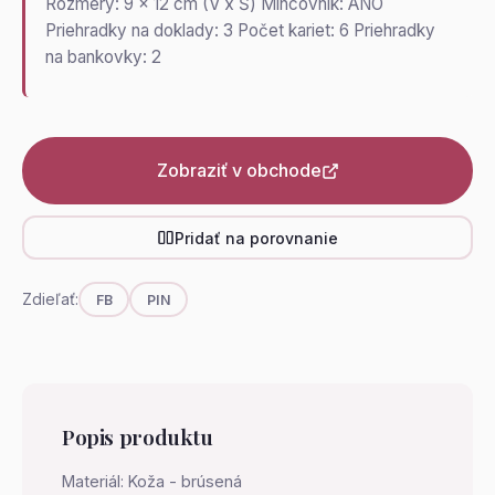
Rozmery: 9 x 12 cm (V x Š) Mincovník: ÁNO
Priehradky na doklady: 3 Počet kariet: 6 Priehradky
na bankovky: 2
Zobraziť v obchode
Pridať na porovnanie
Zdieľať:
FB
PIN
Popis produktu
Materiál: Koža - brúsená