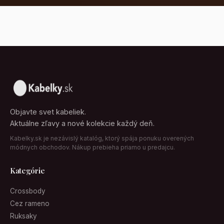
Objavte svet kabeliek.
Aktuálne zľavy a nové kolekcie každý deň.
Kabelky.sk je nezávislý katalóg, ktorý spája ponuku overených
módnych obchodov. Nákup prebieha priamo u predajcu.
Kategórie
Crossbody
Cez rameno
Ruksaky