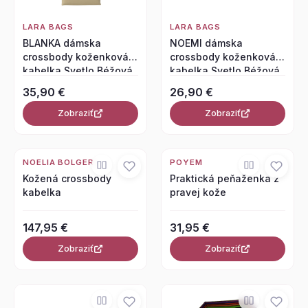
LARA BAGS
LARA BAGS
BLANKA dámska
NOEMI dámska
crossbody koženková
crossbody koženková
kabelka Svetlo Béžová
kabelka Svetlo Béžová
35,90 €
26,90 €
Zobraziť
Zobraziť
NOELIA BOLGER
POYEM
Kožená crossbody
Praktická peňaženka z
kabelka
pravej kože
147,95 €
31,95 €
Zobraziť
Zobraziť