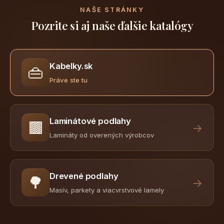
NAŠE STRÁNKY
Pozrite si aj naše ďalšie katalógy
Kabelky.sk
👜
Práve ste tu
Laminátové podlahy
🟫
→
Lamináty od overených výrobcov
Drevené podlahy
🌳
→
Masív, parkety a viacvrstvové lamely