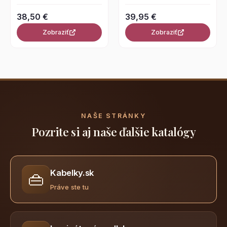
38,50 €
39,95 €
Zobraziť
Zobraziť
NAŠE STRÁNKY
Pozrite si aj naše ďalšie katalógy
Kabelky.sk
👜
Práve ste tu