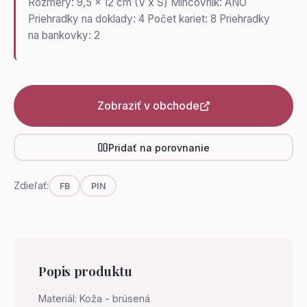
Rozmery: 9,5 x 12 cm (V x Š) Mincovník: ÁNO
Priehradky na doklady: 4 Počet kariet: 8 Priehradky
na bankovky: 2
Zobraziť v obchode
Pridať na porovnanie
Zdieľať:
FB
PIN
Popis produktu
Materiál: Koža - brúsená