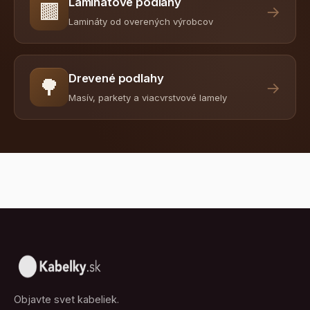
Laminátové podlahy
🟫
→
Lamináty od overených výrobcov
Drevené podlahy
🌳
→
Masív, parkety a viacvrstvové lamely
Objavte svet kabeliek.