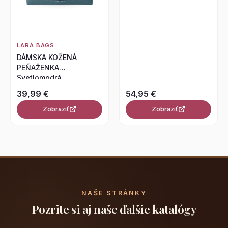
LARA BAGS
DÁMSKA KOŽENÁ
PEŇAŽENKA
Svetlomodrá
39,99 €
54,95 €
Zobraziť
Zobraziť
NAŠE STRÁNKY
Pozrite si aj naše ďalšie katalógy