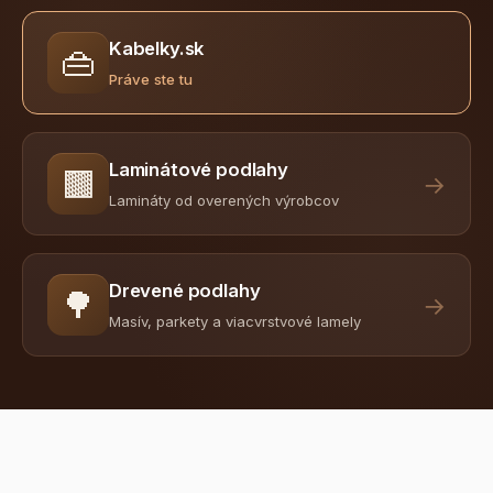
Kabelky.sk
👜
Práve ste tu
Laminátové podlahy
🟫
→
Lamináty od overených výrobcov
Drevené podlahy
🌳
→
Masív, parkety a viacvrstvové lamely