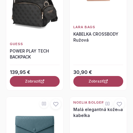
LARA BAGS
KABELKA CROSSBODY
Ružová
GUESS
POWER PLAY TECH
BACKPACK
139,95 €
30,90 €
Zobraziť
Zobraziť
NOELIA BOLGER
Malá elegantná kožená
kabelka