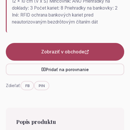
12 x 10 cm (V x Š) Mincovník: ÁNO Priehradky na
doklady: 3 Počet kariet: 8 Priehradky na bankovky: 2
Iné: RFID ochrana bankových kariet pred
neautorizovaným bezdrôtovým čítaním dát
Zobraziť v obchode
Pridať na porovnanie
Zdieľať:
FB
PIN
Popis produktu