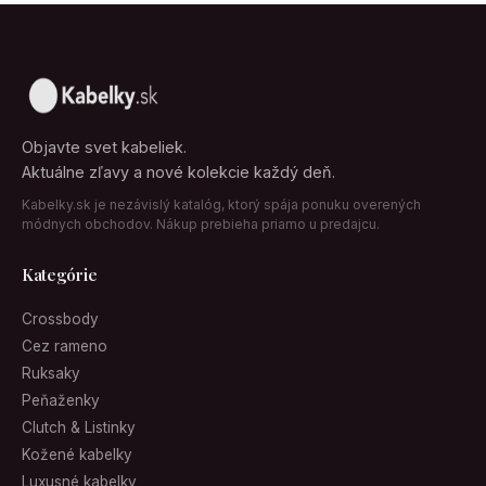
Objavte svet kabeliek.
Aktuálne zľavy a nové kolekcie každý deň.
Kabelky.sk je nezávislý katalóg, ktorý spája ponuku overených
módnych obchodov. Nákup prebieha priamo u predajcu.
Kategórie
Crossbody
Cez rameno
Ruksaky
Peňaženky
Clutch & Listinky
Kožené kabelky
Luxusné kabelky