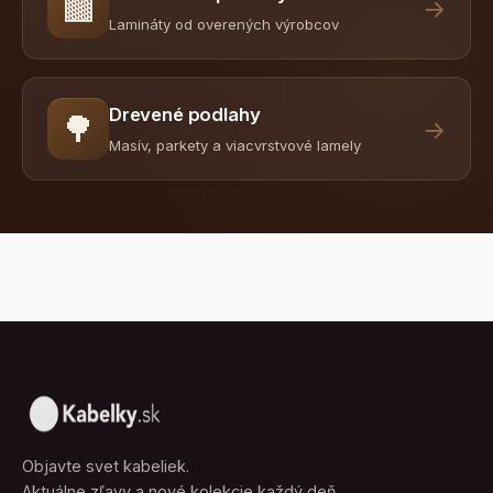
🟫
→
Lamináty od overených výrobcov
Drevené podlahy
🌳
→
Masív, parkety a viacvrstvové lamely
Objavte svet kabeliek.
Aktuálne zľavy a nové kolekcie každý deň.