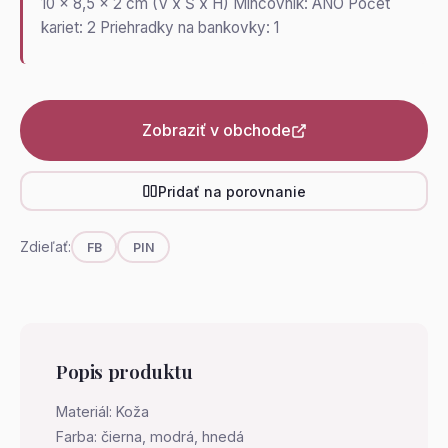
10 x 8,5 x 2 cm (V x Š x H) Mincovník: ÁNO Počet
kariet: 2 Priehradky na bankovky: 1
Zobraziť v obchode
Pridať na porovnanie
Zdieľať:
FB
PIN
Popis produktu
Materiál: Koža
Farba: čierna, modrá, hnedá