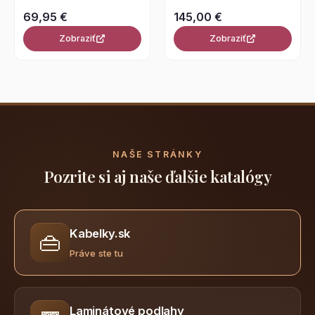
69,95 €
145,00 €
Zobraziť
Zobraziť
NAŠE STRÁNKY
Pozrite si aj naše ďalšie katalógy
Kabelky.sk
👜
Práve ste tu
Laminátové podlahy