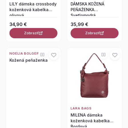
LILY dámska crossbody
DÁMSKA KOŽENÁ
koženková kabelka
PEŇAŽENKA
olivová
Svetlomodrá
34,90 €
35,99 €
Zobraziť
Zobraziť
NOELIA BOLGER
Kožená peňaženka
LARA BAGS
MILENA dámska
koženková kabelka
Bordová