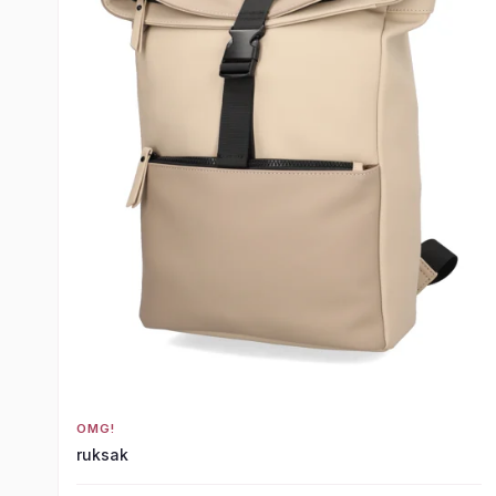
OMG!
ruksak