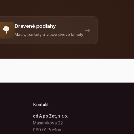
Drevené podlahy
🌳
→
Masív, parkety a viacvrstvové lamely
Kontakt
od A po Zet, s.r.o.
Masarykova 22
080 01 Prešov