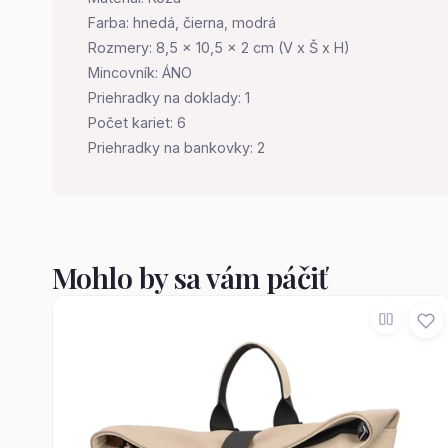
Farba: hnedá, čierna, modrá
Rozmery: 8,5 x 10,5 x 2 cm (V x Š x H)
Mincovník: ÁNO
Priehradky na doklady: 1
Počet kariet: 6
Priehradky na bankovky: 2
Mohlo by sa vám páčiť