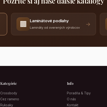
Pozrite si aj naše ďalšie katalógy
Laminátové podlahy
🟫
→
Lamináty od overených výrobcov
Kategórie
Info
Crossbody
Poradňa & Tipy
Cez rameno
O nás
Ruksaky
Kontakt