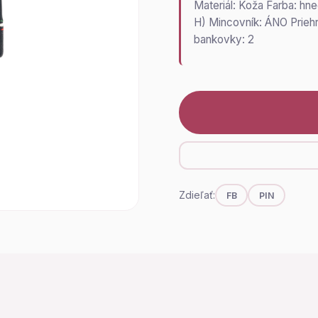
Materiál: Koža Farba: hn
H) Mincovník: ÁNO Priehr
bankovky: 2
Zdieľať:
FB
PIN