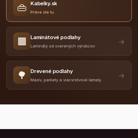
Kabelky.sk
👜
Práve ste tu
Laminátové podlahy
🟫
→
Lamináty od overených výrobcov
Drevené podlahy
🌳
→
Masív, parkety a viacvrstvové lamely