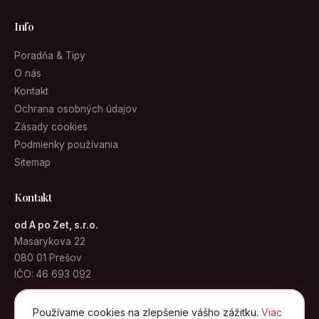
Info
Poradňa & Tipy
O nás
Kontakt
Ochrana osobných údajov
Zásady cookies
Podmienky používania
Sitemap
Kontakt
od A po Zet, s.r.o.
Masarykova 22
080 01 Prešov
IČO: 46 693 092
info@kabelky.sk
Používame cookies na zlepšenie vášho zážitku.
Viac