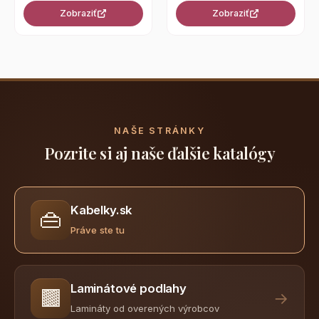
Zobraziť
Zobraziť
NAŠE STRÁNKY
Pozrite si aj naše ďalšie katalógy
Kabelky.sk
👜
Práve ste tu
Laminátové podlahy
🟫
→
Lamináty od overených výrobcov