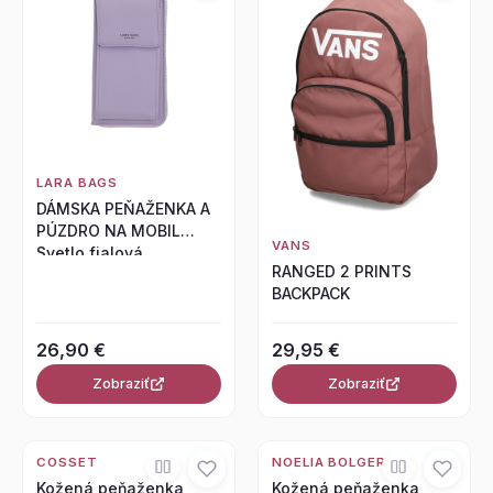
LARA BAGS
DÁMSKA PEŇAŽENKA A
PÚZDRO NA MOBIL
VANS
Svetlo fialová
RANGED 2 PRINTS
BACKPACK
26,90 €
29,95 €
Zobraziť
Zobraziť
COSSET
NOELIA BOLGER
Kožená peňaženka
Kožená peňaženka