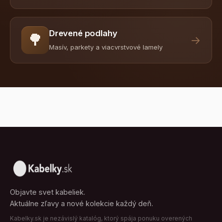
Drevené podlahy
🌳
→
Masív, parkety a viacvrstvové lamely
Objavte svet kabeliek.
Aktuálne zľavy a nové kolekcie každý deň.
Kabelky.sk je nezávislý katalóg, ktorý spája ponuku overených