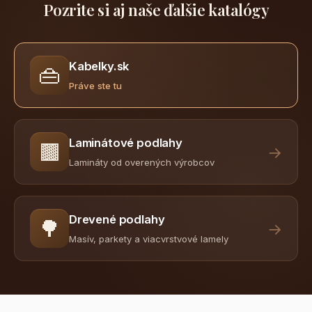
Pozrite si aj naše ďalšie katalógy
Kabelky.sk
👜
Práve ste tu
Laminátové podlahy
🟫
→
Lamináty od overených výrobcov
Drevené podlahy
🌳
→
Masív, parkety a viacvrstvové lamely