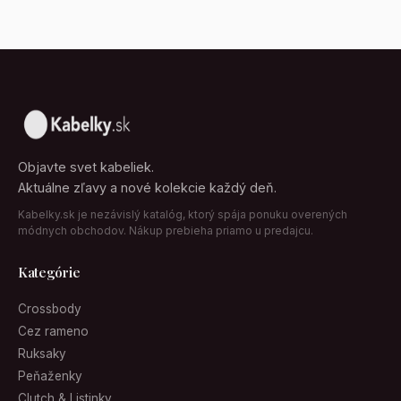
Objavte svet kabeliek.
Aktuálne zľavy a nové kolekcie každý deň.
Kabelky.sk je nezávislý katalóg, ktorý spája ponuku overených
módnych obchodov. Nákup prebieha priamo u predajcu.
Kategórie
Crossbody
Cez rameno
Ruksaky
Peňaženky
Clutch & Listinky