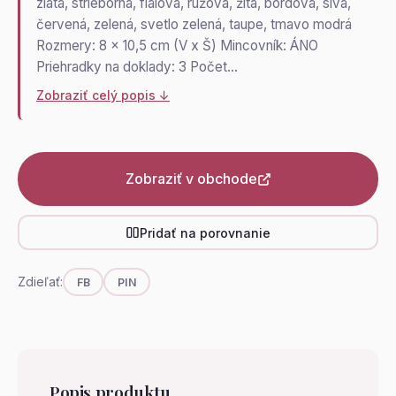
zlatá, strieborná, fialová, ružová, žltá, bordová, sivá,
červená, zelená, svetlo zelená, taupe, tmavo modrá
Rozmery: 8 x 10,5 cm (V x Š) Mincovník: ÁNO
Priehradky na doklady: 3 Počet…
Zobraziť celý popis ↓
Zobraziť v obchode
Pridať na porovnanie
Zdieľať:
FB
PIN
Popis produktu