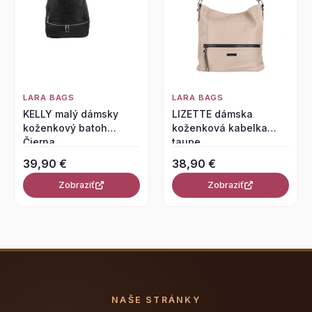
LARA BAGS
LARA BAGS
KELLY malý dámsky
LIZETTE dámska
koženkový batoh
koženková kabelka
Čierna
taupe
39,90 €
38,90 €
Zobraziť
Zobraziť
NAŠE STRÁNKY