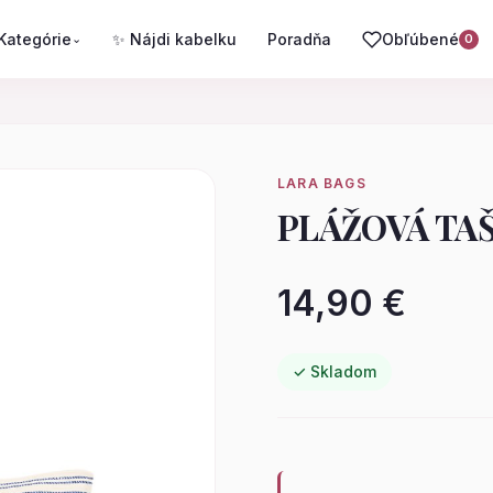
Kategórie
✨ Nájdi kabelku
Poradňa
Obľúbené
⌄
0
LARA BAGS
PLÁŽOVÁ TA
14,90 €
✓ Skladom