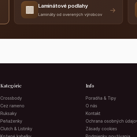
Laminátové podlahy
🟫
→
Lamináty od overených výrobcov
Kategórie
Info
Crossbody
Poradňa & Tipy
Cez rameno
O nás
Ruksaky
Kontakt
Peňaženky
Ochrana osobných údajo
Clutch & Listinky
Zásady cookies
Kožené kabelky
Podmienky používania