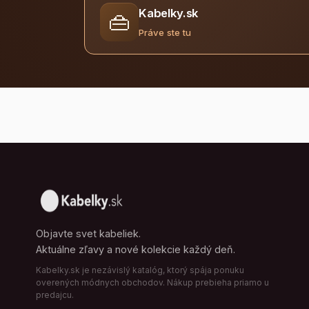
Kabelky.sk
👜
Práve ste tu
Objavte svet kabeliek.
Aktuálne zľavy a nové kolekcie každý deň.
Kabelky.sk je nezávislý katalóg, ktorý spája ponuku
overených módnych obchodov. Nákup prebieha priamo u
predajcu.