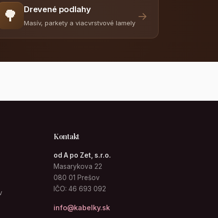
Drevené podlahy
🌳
→
Masív, parkety a viacvrstvové lamely
Kontakt
od A po Zet, s.r.o.
Masarykova 22
080 01 Prešov
IČO: 46 693 092
v
info@kabelky.sk