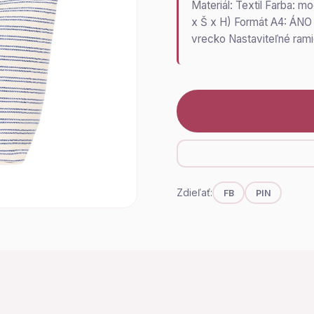
Materiál: Textil Farba: m
x Š x H) Formát A4: ÁNO 
vrecko Nastaviteľné rami
Zdieľať:
FB
PIN