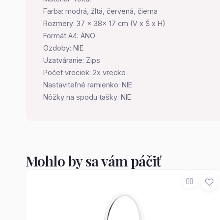
Farba: modrá, žltá, červená, čierna
Rozmery: 37 x 38x 17 cm (V x Š x H)
Formát A4: ÁNO
Ozdoby: NIE
Uzatváranie: Zips
Počet vreciek: 2x vrecko
Nastaviteľné ramienko: NIE
Nôžky na spodu tašky: NIE
Mohlo by sa vám páčiť