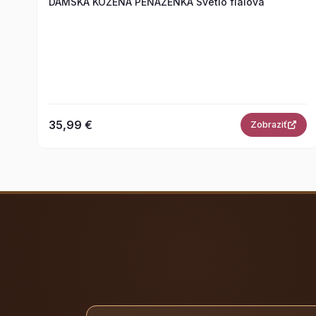
DÁMSKA KOŽENÁ PEŇAŽENKA Svetlo fialová
35,99 €
Zobraziť