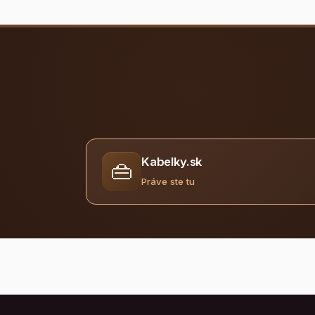
Kabelky.sk
👜
Práve ste tu