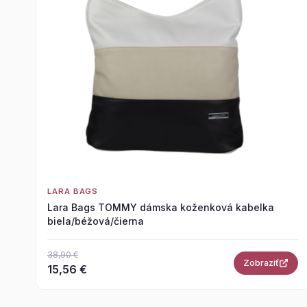
LARA BAGS
Lara Bags TOMMY dámska koženková kabelka
biela/béžová/čierna
38,90 €
Zobraziť
15,56 €