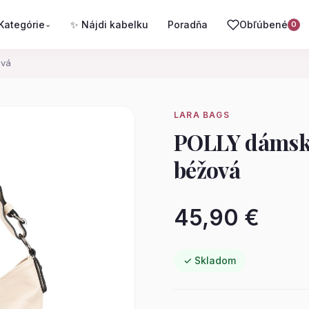
Kategórie
✨ Nájdi kabelku
Poradňa
Obľúbené
⌄
0
ová
LARA BAGS
POLLY dámska
béžová
45,90 €
✓ Skladom