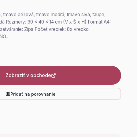
na, tmavo béžová, tmavo modrá, tmavo sivá, taupe,
dá Rozmery: 30 x 40 x 14 cm (V x Š x H) Formát A4:
atváranie: Zips Počet vreciek: 8x vrecko
 ÁNO…
Zobraziť v obchode
Pridať na porovnanie