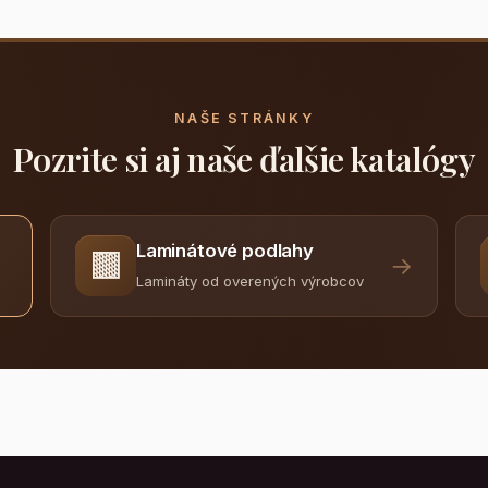
NAŠE STRÁNKY
Pozrite si aj naše ďalšie katalógy
Laminátové podlahy
🟫
→
Lamináty od overených výrobcov