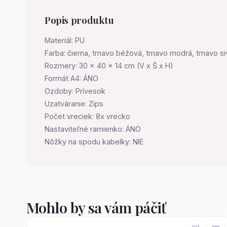
Popis produktu
Materiál: PU
Farba: čierna, tmavo béžová, tmavo modrá, tmavo si
Rozmery: 30 x 40 x 14 cm (V x Š x H)
Formát A4: ÁNO
Ozdoby: Prívesok
Uzatváranie: Zips
Počet vreciek: 8x vrecko
Nastaviteľné ramienko: ÁNO
Nôžky na spodu kabelky: NIE
Mohlo by sa vám páčiť